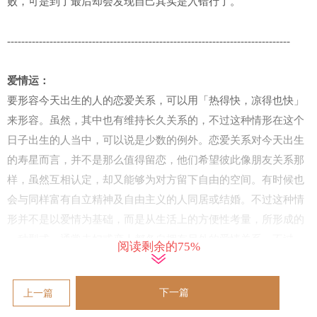
败，可是到了最后却会发现自己其实是入错行了。
--------------------------------------------------------------------------------
爱情运：
要形容今天出生的人的恋爱关系，可以用「热得快，凉得也快」
来形容。虽然，其中也有维持长久关系的，不过这种情形在这个
日子出生的人当中，可以说是少数的例外。恋爱关系对今天出生
的寿星而言，并不是那么值得留恋，他们希望彼此像朋友关系那
样，虽然互相认定，却又能够为对方留下自由的空间。有时候也
会与同样富有自立精神及自由主义的人同居或结婚。不过这种情
形并不是以爱情为基础，而是从生活上的方便性考量，所形成的
一种型式，通常夫妇或恋人都各自拥有另外的爱情关系。不过，
阅读剩余的75%
对今天出生的人来说，这种情形，可能是最适当的生活方式。因
为他们非常害怕自己受到家庭的束缚。特别是今天出生的射手座
下一篇
上一篇
女性，个性率直任性，是那种不会附和或追随男性的类型，因而