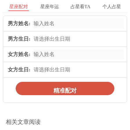
常会被视为太过倔强。
星座配对
星座年运
占星看TA
个人占星
--------------------------------------------------------------------------------
男方姓名:
金钱运：
男方生日:
今天出生的人，对金钱看得很淡泊。在有钱的时候，会把所有的
钱慷慨、大方而气派的花；没有钱的时候，也不会因此而苦恼。
女方姓名:
如果说今天出生的人，几乎没有物质欲望的话，那可以说是个例
外。为赚钱而让自己忙忙碌碌，那是他们所不易做的，在他们看
女方生日:
来，这只是浪费时间和精力罢了。在这个日子出生的人当中，极
少有人会埋头赚钱，这些人大都从事dubo 、期货、股票等冒险性
精准配对
的工作，做为他们赚钱的手段。本来以正直、规矩著称的今天的
寿星们，对金钱的游戏却讨厌透过正当的手法，在他们看来 ， 这
只不过是一种游戏罢了，而往往对制式的规则或手法表现出轻蔑
的态度。
相关文章阅读