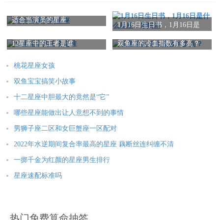
--------------------------------------------------------------------------------
适合当演员的星座
1月16日生日书，1月16日是
事业运：
什么星座：摩羯座
今天出生的人，不论男女，就业的意愿都很高，一旦取得工作，
12星座中的王者是谁
双鱼座的冷血指数有多高？
就燃烧着野心的火焰向前迈进。具有优越的组织力及统率能力，
桃花星座女孩
又具有管理的天分，所以有不少人能以他人少有的行动力、体贴
双鱼宝宝搞笑小故事
心，以及一丝不苟的精神，活跃于zhengzhi 、司法等方面。喜欢
出风头，能发挥优秀的领导能力。容易被具有独创性、新奇的东
十二星座中胆最大的竟然是“它”
西吸引，特别容易在哲学或宗教领域开展，或是启蒙新思想；因
哪些星座能做出让人意想不到的事情
此教师、作家、艺术家、音乐家，也是适合的工作。勇敢又具有
男狮子座二区和女巨蟹座一区配对
冒险性，对想在军事或运动方面得到成功有很大的帮助。
2022年水逆期间复合率最高的星座 藕断丝连纠缠不清
一掷千金为红颜的星座男生排行
--------------------------------------------------------------------------------
星座速配标准吗
健康运：
12月7日出生的人神经特别敏感，所以应该尽量减少压力，以防
热门免费算命抽签