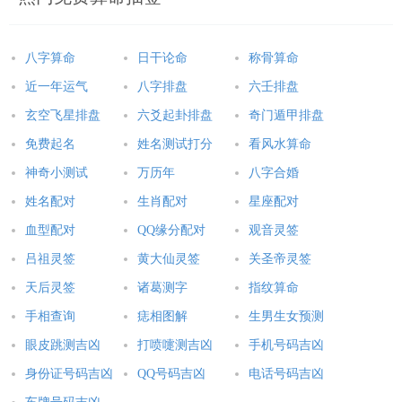
止焦虑产生，但是绝对不能服用帮助逃避现实的** 剂或迷幻药
品。经常到乡下、田园走一走，观赏自然美景，对健康很有帮
助。而且，平常在都市生活难得有时间可以做运动，但是在乡野
八字算命
日干论命
称骨算命
之间，大自然的清新空气却很能激发身体动一动的兴趣。多与小
近一年运气
八字排盘
六壬排盘
孩在一起也会带来很多的欢乐，不管是不是自己的小孩都对健康
玄空飞星排盘
六爻起卦排盘
奇门遁甲排盘
很有助益。至于饮食方面，这一天出生的人应该摄取各类食物，
免费起名
姓名测试打分
看风水算命
并且注重愉快的用餐气氛。除非有过敏现象，否则不须有太多饮
神奇小测试
万历年
八字合婚
食限制。这一天出生的人很容易过敏，例如对灰尘、动物毛发、
姓名配对
生肖配对
星座配对
香皂或食物的过敏，但是这些现象大都因为心理作用而产生。另
外还有很重要的一点，这一天出生的人绝对不要暗自担忧自己的
血型配对
QQ缘分配对
观音灵签
病痛，不管是真病还是幻想症都应该就医检查。
吕祖灵签
黄大仙灵签
关圣帝灵签
天后灵签
诸葛测字
指纹算命
--------------------------------------------------------------------------------
手相查询
痣相图解
生男生女预测
眼皮跳测吉凶
打喷嚏测吉凶
手机号码吉凶
幸运数字：
身份证号码吉凶
QQ号码吉凶
电话号码吉凶
12月7日出生的人会受到数字7和海王星的影响。海王星是水象星