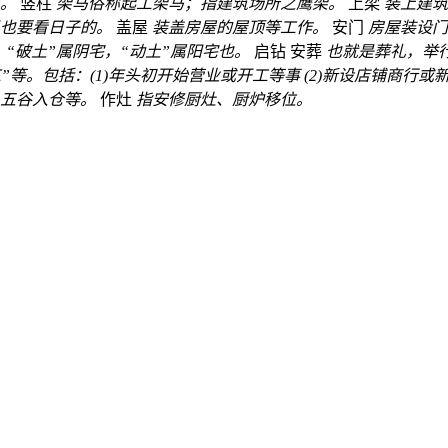
。
竖柱
架马俗称起工架马；指建筑场所之鹰架。
上梁
装上建筑
也要看日子的。
盖屋
装盖房屋的屋顶等工作。
安门
房屋装设门
“破土”属阴宅，“动土”属阳宅也。
启钻
安葬
也就是葬礼，举
”等。包括：(1)年头初开始营业或开工等事 (2)新设店铺商行或
五谷入仓等。
作灶
指安修厨灶、厨炉移位。