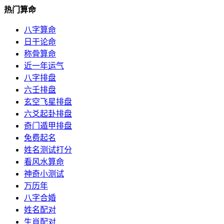
热门算命
八字算命
日干论命
称骨算命
近一年运气
八字排盘
六壬排盘
玄空飞星排盘
六爻起卦排盘
奇门遁甲排盘
免费起名
姓名测试打分
看风水算命
神奇小测试
万历年
八字合婚
姓名配对
生肖配对