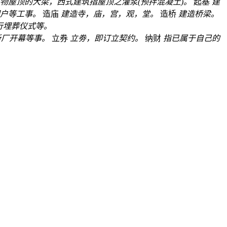
物屋顶的大梁，西式建筑指屋顶之灌浆(预拌混凝土)。
起基
建
户等工事。
造庙
建造寺，庙，宫，观，堂。
造桥
建造桥梁。
行埋葬仪式等。
新厂开幕等事。
立券
立劵，即订立契约。
纳财
指已属于自己的