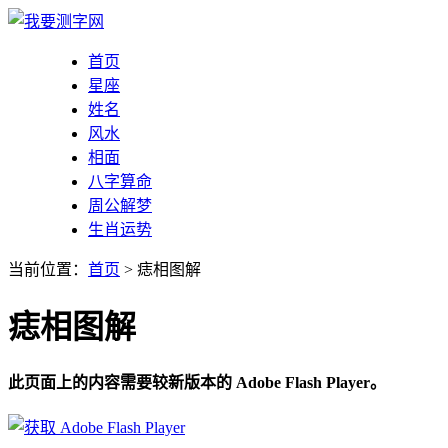
首页
星座
姓名
风水
相面
八字算命
周公解梦
生肖运势
当前位置：
首页
> 痣相图解
痣相图解
此页面上的内容需要较新版本的 Adobe Flash Player。