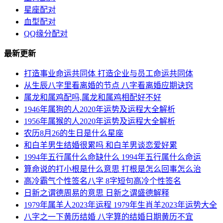
星座配对
血型配对
QQ缘分配对
最新更新
打造事业命运共同体 打造企业与员工命运共同体
从生辰八字里看离婚的节点 八字看离婚应期诀窍
属龙和属鸡配吗,属龙和属鸡相配好不好
1946年属狗的人2020年运势及运程大全解析
1956年属猴的人2020年运势及运程大全解析
农历8月26的生日是什么星座
和白羊男生结婚很累吗 和白羊男谈恋爱好累
1994年五行属什么命缺什么 1994年五行属什么命运
算命说的打小根是什么意思 打根是怎么回事怎么治
高冷霸气个性签名八字 8字短句高冷个性签名
日新之谓德周易的意思 日新之谓盛德解释
1979年属羊人2023年运程 1979年生肖羊2023年运势大全
八字之一下黄历结婚 八字算的结婚日期黄历不宜