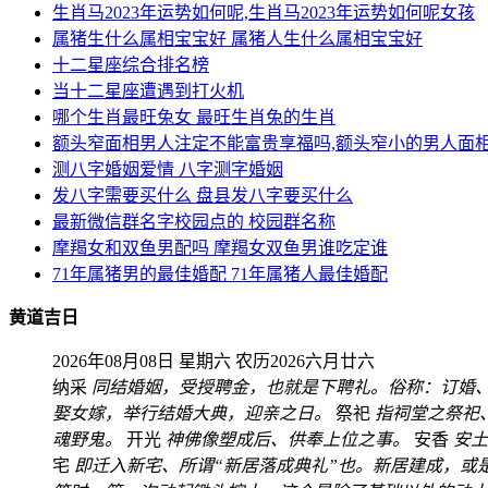
生肖马2023年运势如何呢,生肖马2023年运势如何呢女孩
属猪生什么属相宝宝好 属猪人生什么属相宝宝好
十二星座综合排名榜
当十二星座遭遇到打火机
哪个生肖最旺兔女 最旺生肖兔的生肖
额头窄面相男人注定不能富贵享福吗,额头窄小的男人面
测八字婚姻爱情 八字测字婚姻
发八字需要买什么 盘县发八字要买什么
最新微信群名字校园点的 校园群名称
摩羯女和双鱼男配吗 摩羯女双鱼男谁吃定谁
71年属猪男的最佳婚配 71年属猪人最佳婚配
黄道吉日
2026年08月08日 星期六
农历2026六月廿六
纳采
同结婚姻，受授聘金，也就是下聘礼。俗称：订婚
娶女嫁，举行结婚大典，迎亲之日。
祭祀
指祠堂之祭祀
魂野鬼。
开光
神佛像塑成后、供奉上位之事。
安香
安土
宅
即迁入新宅、所谓“新居落成典礼”也。新居建成，或