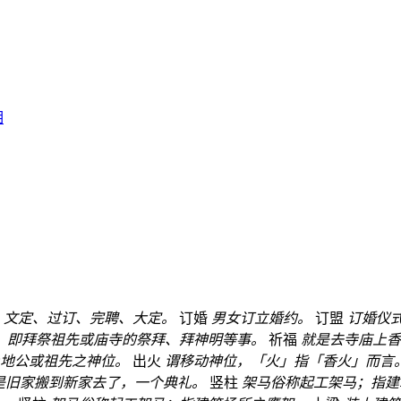
相
、文定、过订、完聘、大定。
订婚
男女订立婚约。
订盟
订婚仪式
、即拜祭祖先或庙寺的祭拜、拜神明等事。
祈福
就是去寺庙上香
地公或祖先之神位。
出火
谓移动神位，「火」指「香火」而言
是旧家搬到新家去了，一个典礼。
竖柱
架马俗称起工架马；指建