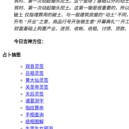
筑时、第一次动起锄头挖土。这个是除了基础以外的动土
筑时、第一次动起锄头挖土。这第一锄是很重要的，所以
破土
仅指埋葬用的破土、与一般建筑房屋的“动土”不同，
开市
“开业”之意，商品行号开张做生意“开幕典礼”“开工
财富基础上购置产业、进货、收帐、收租、讨债、贷款、
今日吉神方位：
占卜抽签
观音灵签
吕祖灵签
黄大仙灵签
关圣帝灵签
天后灵签
诸葛测字
指纹算命
手相查询
痣相图解
生男生女预测