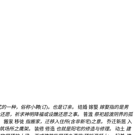
的一种，俗称小聘(订)。也是订亲。
结婚
嫁娶
嫁娶指的是男
还愿，祈求神明降福或设醮还愿之事。
普渡
祭祀超渡阴界的孤
。
搬家
移徙
指搬家，迁移入住所(含非新宅)之意。
乔迁新居
入
筑场所之鹰架。
装修
修造
也就是阳宅的修造与修理。
动土
建