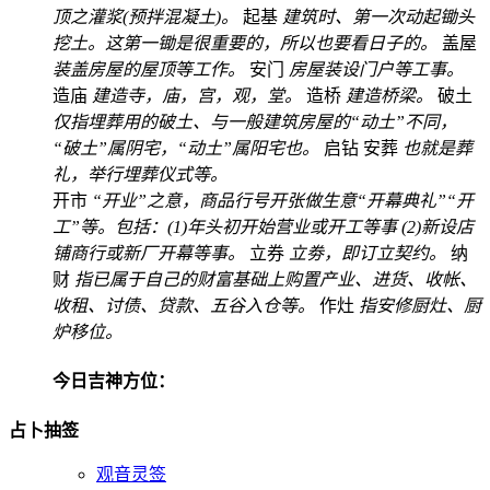
顶之灌浆(预拌混凝土)。
起基
建筑时、第一次动起锄头
挖土。这第一锄是很重要的，所以也要看日子的。
盖屋
装盖房屋的屋顶等工作。
安门
房屋装设门户等工事。
造庙
建造寺，庙，宫，观，堂。
造桥
建造桥梁。
破土
仅指埋葬用的破土、与一般建筑房屋的“动土”不同，
“破土”属阴宅，“动土”属阳宅也。
启钻
安葬
也就是葬
礼，举行埋葬仪式等。
开市
“开业”之意，商品行号开张做生意“开幕典礼”“开
工”等。包括：(1)年头初开始营业或开工等事 (2)新设店
铺商行或新厂开幕等事。
立券
立劵，即订立契约。
纳
财
指已属于自己的财富基础上购置产业、进货、收帐、
收租、讨债、贷款、五谷入仓等。
作灶
指安修厨灶、厨
炉移位。
今日吉神方位：
占卜抽签
观音灵签