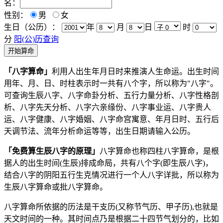
名：
性别：
男
女
生日（公历）：
年
月
日
时
分
阳(公)历查询
开始算命
「八字算命」
利用人出生年月日时来推演人生命运。出生时间
用年、月、日、时柱表示时一共有八个字，所以称为"八字"。
可查询生辰八字、八字命卦分析、五行力量分析、八字性格剖
析、八字先天分析、八字六亲缘份、八字事业运、八字贵人
运、八字健康、八字婚姻、八字命宫寓意、年月日时、五行后
天调节法、流年分析命运等等，出生日期请输入公历。
「免费算生辰八字的原理」
八字算命也称四柱八字算命，是根
据人的出生时间(生辰)排成命局，共有八个字(即生辰八字)，
结合八字的阴阳五行生克情况进行一个人八字详批，所以称为
生辰八字算命或批八字算命。
八字算命所依据的历法是干支历(又称节气历、甲子历),也就是
天文时间的一种。其时间点乃是根据二十四节气划分的，比如