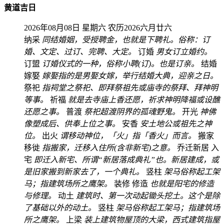
黄道吉日
2026年08月08日 星期六
农历2026六月廿六
纳采
同结婚姻，受授聘金，也就是下聘礼。俗称：订
婚、文定、过订、完聘、大定。
订婚
男女订立婚约。
订盟
订婚仪式的一种，俗称小聘(订)。也是订亲。
结婚
嫁娶
嫁娶指的是男娶女嫁，举行结婚大典，迎亲之日。
祭祀
指祠堂之祭祀、即拜祭祖先或庙寺的祭拜、拜神明
等事。
祈福
就是去寺庙上香还愿，祈求神明降福或设醮
还愿之事。
普渡
祭祀超渡阴界的孤魂野鬼。
开光
神佛
像塑成后、供奉上位之事。
安香
安土地公或祖先之神
位。
出火
谓移动神位，「火」指「香火」而言。
搬家
移徙
指搬家，迁移入住所(含非新宅)之意。
乔迁新居
入
宅
即迁入新宅、所谓“新居落成典礼”也。新居建成，或
是旧家搬到新家去了，一个典礼。
竖柱
架马俗称起工架
马；指建筑场所之鹰架。
装修
修造
也就是阳宅的修造
与修理。
动土
建筑时、第一次动起锄头挖土。这个是除
了基础以外的动土。
竖柱
架马俗称起工架马；指建筑场
所之鹰架。
上梁
装上建筑物屋顶的大梁，西式建筑指屋