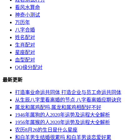
看风水算命
神奇小测试
万历年
八字合婚
姓名配对
生肖配对
星座配对
血型配对
QQ缘分配对
最新更新
打造事业命运共同体 打造企业与员工命运共同体
从生辰八字里看离婚的节点 八字看离婚应期诀窍
属龙和属鸡配吗,属龙和属鸡相配好不好
1946年属狗的人2020年运势及运程大全解析
1956年属猴的人2020年运势及运程大全解析
农历8月26的生日是什么星座
和白羊男生结婚很累吗 和白羊男谈恋爱好累