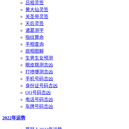
吕祖灵签
黄大仙灵签
关圣帝灵签
天后灵签
诸葛测字
指纹算命
手相查询
痣相图解
生男生女预测
眼皮跳测吉凶
打喷嚏测吉凶
手机号码吉凶
身份证号码吉凶
QQ号码吉凶
电话号码吉凶
车牌号码吉凶
2022年运势