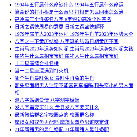
1994年五行属什么命缺什么 1994年五行属什么命运
算命说的打小根是什么意思 打根是怎么回事怎么治
高冷霸气个性签名八字 8字短句高冷个性签名
日新之谓德周易的意思 日新之谓盛德解释
1979年属羊人2023年运程 1979年生肖羊2023年运势大全
八字之一下黄历结婚 八字算的结婚日期黄历不宜
生肖马2023年运势如何呢,生肖马2023年运势如何呢女孩
属猪生什么属相宝宝好 属猪人生什么属相宝宝好
十二星座综合排名榜
当十二星座遭遇到打火机
哪个生肖最旺兔女 最旺生肖兔的生肖
额头窄面相男人注定不能富贵享福吗,额头窄小的男人面
相
测八字婚姻爱情 八字测字婚姻
发八字需要买什么 盘县发八字要买什么
最新微信群名字校园点的 校园群名称
摩羯女和双鱼男配吗 摩羯女双鱼男谁吃定谁
71年属猪男的最佳婚配 71年属猪人最佳婚配