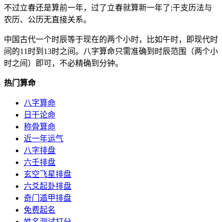
不过立春还是算前一年，过了立春就算新一年了;干支历法与
农历、公历无直接关系。
中国古代一个时辰等于现在的两个小时，比如午时，即现代时
间的11时到13时之间。八字算命只需准确到时辰范围（两个小
时之间）即可，不必精确到分钟。
热门算命
八字算命
日干论命
称骨算命
近一年运气
八字排盘
六壬排盘
玄空飞星排盘
六爻起卦排盘
奇门遁甲排盘
免费起名
姓名测试打分