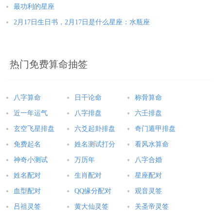
最功利的星座
2月17日生日书，2月17日是什么星座：水瓶座
热门免费算命抽签
八字算命
日干论命
称骨算命
近一年运气
八字排盘
六壬排盘
玄空飞星排盘
六爻起卦排盘
奇门遁甲排盘
免费起名
姓名测试打分
看风水算命
神奇小测试
万历年
八字合婚
姓名配对
生肖配对
星座配对
血型配对
QQ缘分配对
观音灵签
吕祖灵签
黄大仙灵签
关圣帝灵签