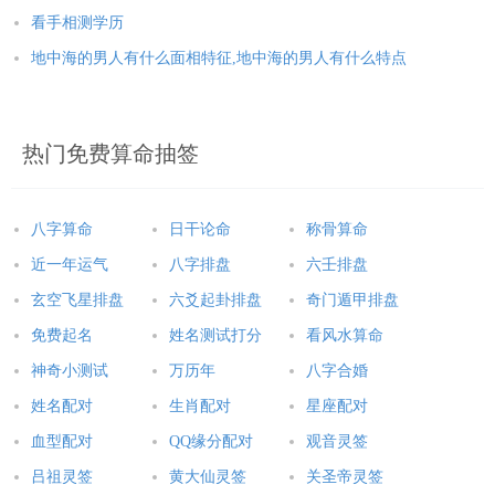
看手相测学历
地中海的男人有什么面相特征,地中海的男人有什么特点
热门免费算命抽签
八字算命
日干论命
称骨算命
近一年运气
八字排盘
六壬排盘
玄空飞星排盘
六爻起卦排盘
奇门遁甲排盘
免费起名
姓名测试打分
看风水算命
神奇小测试
万历年
八字合婚
姓名配对
生肖配对
星座配对
血型配对
QQ缘分配对
观音灵签
吕祖灵签
黄大仙灵签
关圣帝灵签