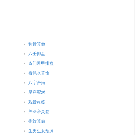
称骨算命
六壬排盘
奇门遁甲排盘
看风水算命
八字合婚
星座配对
观音灵签
关圣帝灵签
指纹算命
生男生女预测