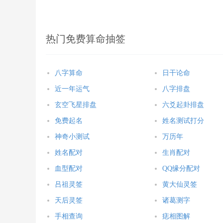
热门免费算命抽签
八字算命
日干论命
近一年运气
八字排盘
玄空飞星排盘
六爻起卦排盘
免费起名
姓名测试打分
神奇小测试
万历年
姓名配对
生肖配对
血型配对
QQ缘分配对
吕祖灵签
黄大仙灵签
天后灵签
诸葛测字
手相查询
痣相图解