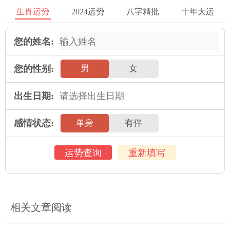
生肖运势
2024运势
八字精批
十年大运
味着在这些挑战与责任会集中在同一个年份。在这使得个人应对
的压力与难度增加，从而可能造成部分不顺利的事件发生。
您的姓名:
把冲克太岁带来灾祸的可能性并非绝对，个人在面对冲克太岁时
应保持积极的心态，依据具体情况采取相应的应对措施，以化解
您的性别:
男
女
潜在的负面作用。
出生日期:
化解冲克太岁的方法与建议
感情状态:
单身
有伴
为在冲克太岁的年份，个人可以采取部分化解措施，以减少潜在
灾祸的可能性。可以在冲太岁之前提前做好准备，寻求专业人士
的指导，依据命理学的相关原理进行调整与化解。
运势查询
重新填写
个人的心态与行为也非常关键。保持积极、为积极的心态，注意
调节情绪、健康饮食与合理休息，可以增加个人的抵抗力，减少
负面作用的发生。
相关文章阅读
看冲克太岁并非必须会带来灾祸，个人可以通过积极应对与化