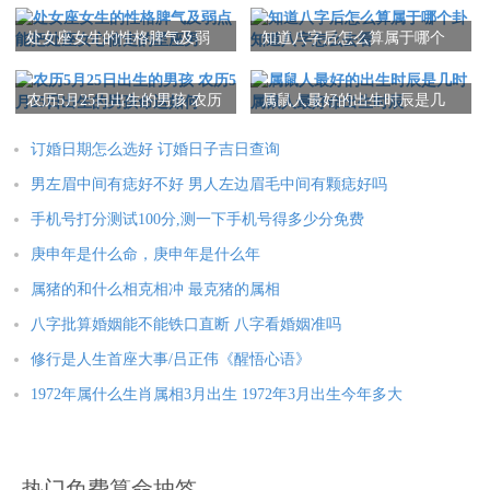
解，转变挑战为机遇，从而顺利度过在这个阶段。
处女座女生的性格脾气及弱
知道八字后怎么算属于哪个
点 能把处座女心偷走的星座
卦 知道八字怎么去看
男
2025年运势
农历5月25日出生的男孩 农历
属鼠人最好的出生时辰是几
5月25日出生的男孩命运如何
时 属鼠人最好命出生时辰
属鼠人2025年全年运势详解
属牛人2025年全年运势详解
订婚日期怎么选好 订婚日子吉日查询
男左眉中间有痣好不好 男人左边眉毛中间有颗痣好吗
属虎人2025年全年运势详解
属兔人2025年全年运势详解
手机号打分测试100分,测一下手机号得多少分免费
属龙人2025年全年运势详解
属蛇人2025年全年运势详解
庚申年是什么命，庚申年是什么年
属马人2025年全年运势详解
属羊人2025年全年运势详解
属猪的和什么相克相冲 最克猪的属相
属猴人2025年全年运势详解
属鸡人2025年全年运势详解
八字批算婚姻能不能铁口直断 八字看婚姻准吗
属狗人2025年全年运势详解
属猪人2025年全年运势详解
修行是人生首座大事/吕正伟《醒悟心语》
1972年属什么生肖属相3月出生 1972年3月出生今年多大
本文：
冲克太岁一定有灾吗 八字冲克太岁
热门免费算命抽签