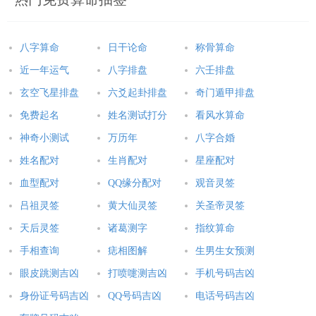
八字算命
日干论命
称骨算命
近一年运气
八字排盘
六壬排盘
玄空飞星排盘
六爻起卦排盘
奇门遁甲排盘
免费起名
姓名测试打分
看风水算命
神奇小测试
万历年
八字合婚
姓名配对
生肖配对
星座配对
血型配对
QQ缘分配对
观音灵签
吕祖灵签
黄大仙灵签
关圣帝灵签
天后灵签
诸葛测字
指纹算命
手相查询
痣相图解
生男生女预测
眼皮跳测吉凶
打喷嚏测吉凶
手机号码吉凶
身份证号码吉凶
QQ号码吉凶
电话号码吉凶