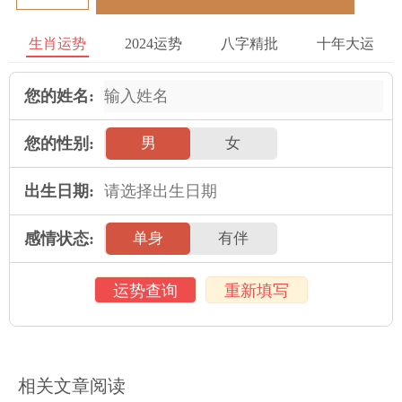
健的建议。他们也会更多地关注家庭与休闲活动，以在繁忙的生
活中找到平衡。在这些正面的生活方式帮助他们更好地面对挑战
生肖运势
2024运势
八字精批
十年大运
与压力，在同时提升生活质量与幸福感。
您的姓名:
通过以上的说明，我们可以看出，1972年属相为鼠并在3月出生
的人群具有聪明、看机智与勇敢的特征 ，他们对职业发展有较高
您的性别:
男
女
的追求，而且擅长建立良好的人际关系。他们注重健康生活，并
在面对困难时能够从容应对。虽然2021年将使他们增长一岁，但
出生日期:
他们依然会在各个在领域 取得积极的成就。
感情状态:
单身
有伴
2025年运势
运势查询
重新填写
属鼠人2025年全年运势详解
属牛人2025年全年运势详解
属虎人2025年全年运势详解
属兔人2025年全年运势详解
属龙人2025年全年运势详解
属蛇人2025年全年运势详解
相关文章阅读
属马人2025年全年运势详解
属羊人2025年全年运势详解