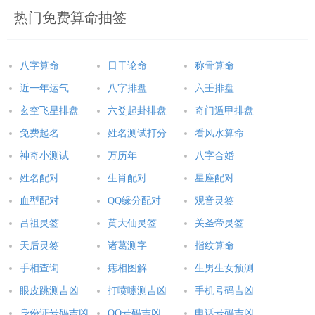
热门免费算命抽签
八字算命
日干论命
称骨算命
近一年运气
八字排盘
六壬排盘
玄空飞星排盘
六爻起卦排盘
奇门遁甲排盘
免费起名
姓名测试打分
看风水算命
神奇小测试
万历年
八字合婚
姓名配对
生肖配对
星座配对
血型配对
QQ缘分配对
观音灵签
吕祖灵签
黄大仙灵签
关圣帝灵签
天后灵签
诸葛测字
指纹算命
手相查询
痣相图解
生男生女预测
眼皮跳测吉凶
打喷嚏测吉凶
手机号码吉凶
身份证号码吉凶
QQ号码吉凶
电话号码吉凶