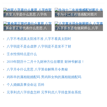
属猴人2025年全年运势详解
属鸡人2025年全年运势详解
伤官八字是什么意思 八字伤
牛与十二生肖情感配对图片
属狗人2025年全年运势详解
属猪人2025年全年运势详解
官的含义
牛和十二生肖配对
算命里正管代表什么意思 八
八字喜水适合做厨师么 八字
字里正官啥意思
喜水适合做什么
本文：
1972年属什么生肖属相3月出生 1972年3月出生今年多大
八字不考虑真太阳准不准 八字不看真太阳时
八字弱是不是会虚胖 八字弱是不是发不了财
壬水性情特点是什么
2019年阴历十二月十九财神方位在哪里 财神爷解读！
八字月令什么意思 八字算命解释月令奥秘
鸡和羊的属相能婚配吗 男鸡和女狗的属相能婚配吗
个人婚姻及事业命运 百科
元享利贞八字排盘怎样 元亨利贞八字排盘算命系统