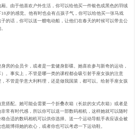
包厢。由于他喜欢户外生活，你可以给他买一件银色或黑色的羽绒
18岁的感觉。他有时也会有点孩子气，你可以给他买一张马戏
孩子的话，你可以送一艘电动船，让他们在春天的时候可以带去公
的。
健身房的会员卡，或者是一套健身影碟。她喜欢参与新奇的运动，
车）。事实上，不管是哪一类的课程都会吸引射手座女孩的注意
程，不管是学意大利料理，还是做我国菜，都可以。给射手座女孩
随意搭配。她可能会需要一个折叠衣箱（长款的女式衣箱）或者是
她非常有时代感，所以你可以送一部数码相机，这样她就可以随时
价格合适的数码相机可以供你选择。送一个运动导航手表应该会被
靴也能博得她的欢心，或者你也可以考虑一下运动鞋。