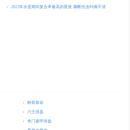
2022年水逆期间复合率最高的星座 藕断丝连纠缠不清
称骨算命
六壬排盘
奇门遁甲排盘