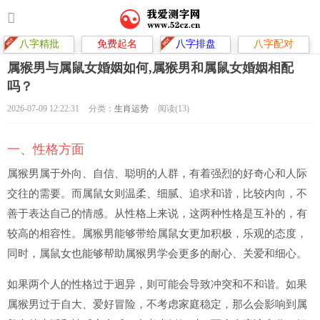
八字精批
免费起名
八字排盘
八字配对
属猴男与属鼠女婚姻如何,属猴男和属鼠女婚姻相配
吗？
2026-07-09 12:22:31
分类：
生肖运势
阅读(13)
一、性格方面
属猴男属于外向、自信、聪明的人群，有着强烈的好奇心和人际
交往的需要。而属鼠女则温柔、细腻、追求和谐，比较内向，不
善于表达自己的情感。从性格上来说，这两种性格是互补的，有
较高的相容性。属猴男能够带给属鼠女更加积极，乐观的态度，
同时，属鼠女也能够帮助属猴男学会更多的耐心、关爱和细心。
如果两个人的性格过于迥异，则可能会导致冲突和不和谐。如果
属猴男过于自大、爱好冒险，不考虑家庭稳定，那么会影响到属