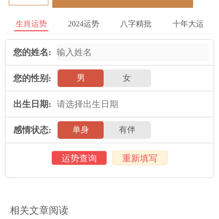
孩子放在第一位，对生育问题更加看重。
生肖运势
2024运势
八字精批
十年大运
在考虑婚姻前，两个人必须充分沟通并确定自己的生育态度和计
划，以免在婚姻关系的发展过程中由于生育问题而产生矛盾和冲
突。
您的姓名:
五、总结
您的性别:
男
女
属猴男和属鼠女的婚姻关系是一种非常复杂的关系，需要从多个
方面进行考虑和分析。在性格、家庭背景、财务观念和生育问题
出生日期:
等方面，两个人都要彼此了解，相互沟通，建立起共同的规划和
管理，以确保婚姻关系的稳定和长久。
感情状态:
单身
有伴
运势查询
重新填写
2025年运势
属鼠人2025年全年运势详解
属牛人2025年全年运势详解
属虎人2025年全年运势详解
属兔人2025年全年运势详解
相关文章阅读