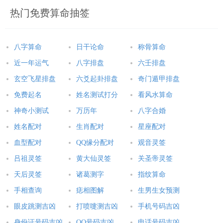
热门免费算命抽签
八字算命
日干论命
称骨算命
近一年运气
八字排盘
六壬排盘
玄空飞星排盘
六爻起卦排盘
奇门遁甲排盘
免费起名
姓名测试打分
看风水算命
神奇小测试
万历年
八字合婚
姓名配对
生肖配对
星座配对
血型配对
QQ缘分配对
观音灵签
吕祖灵签
黄大仙灵签
关圣帝灵签
天后灵签
诸葛测字
指纹算命
手相查询
痣相图解
生男生女预测
眼皮跳测吉凶
打喷嚏测吉凶
手机号码吉凶
身份证号码吉凶
QQ号码吉凶
电话号码吉凶