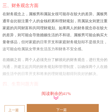
三、财务观念方面
在财务观念上，属猴男和属鼠女很可能存在较大的差异。属猴男
通常会比较注重个人的金钱积累和理财规划，而属鼠女则更注重
家庭的共同财富和共同理财规划。如果两人的财务观念存在较大
的差异，则可能会导致婚姻生活的不和谐。属猴男可能会购买大
量奢侈品，但对家庭的日常开支和家庭财务规划却不是很关注，
这可能会给属鼠女带来生活压力和财务不安全感。
在婚姻之前，两个人必须充分了解彼此的财务观念，进行充分的
沟通，并建立起共同的财务规划和管理制度，以确保两个人在婚
姻生活中的日常开支和将来的理财规划都得到良好的解决。
四、生育问题方面
最后一个方面是生育问题。属猴男和属鼠女在生育观念方面也可
阅读剩余的41%
能存在较大的差异。属猴男可能更加注重个人事业和兴趣爱好，
而不太关注婚姻和家庭的生育问题。而属鼠女则通常会将家庭和
下一篇
上一篇