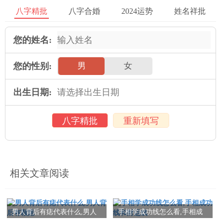
在面相五星六曜的理论中，五星六曜决断是调节身体阴阳平衡的
八字精批
八字合婚
2024运势
姓名祥批
重要手段之一。五星是指金、木、水、火、土五行的星形表现，
六曜则代表着不同的日值。通过分析一个人面相上不同部位的特
您的姓名:
征，可以用五星六曜的阴阳平衡原则来进行针灸、按摩、药物治
疗等等，以达到治疗效果。
您的性别:
男
女
比如，脸色检查是面相五星六曜决断中的一种重要手段。脸色特
出生日期:
征的变化可以直接反应出人的身体状况和精神状况。健康脸色应
该是红润而且有光泽的，如果面色发白，说明有些脏器的功能出
八字精批
重新填写
现了问题。而如果面色发黄，就说明肝部的功能异常等。中医可
以根据这些具体特征，来判断一个人的阴阳平衡情况，以及身体
是否处于健康状态。
除了脸色检查之外，面相五星六曜决断还可以通过舌苔、眼底血
相关文章阅读
管、手脉、太阳穴、皮肤松紧度等方面的特征来进行诊断。这些
特征都反映出了人体内在的阴阳失衡和疾病的具体病理过程。
男人背后有痣代表什么,男人
手相学成功线怎么看,手相成
结语