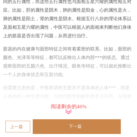
同的五行属性，而这些五行属性也与面相五星六曜的属性相互对
应。比如，肝的属性是阴木，肺的属性是阳金，心的属性是火，
脾的属性是阳土，肾的属性是阴水。根据五行八卦的理论体系以
及面相五星六曜的属性，中医可以根据人的面相来判断他们身体
上的脏器是否出现了问题，从而进行治疗。
脏器的内在健康与面部特征之间有着紧密的联系。比如，面部的
颜色、光泽等等特征，都可以反映出人体内部***的状态。通过
观察面部的五颜六色、出汗情况、眼角等特征，可以据此推断出
一个人的身体状态和五脏功能。
但需要注意的是，中医所讲的五脏并不是具体的人体***，而是
人体内的一种生理功能，与现代医学的解剖学意义不同。在面相
诊断中，需要综合考虑五脏的功能、五行的属性以及面相特征，
阅读剩余的46%
才能得出准确的诊断结果。
面相特征与五星六曜决断
下一篇
上一篇