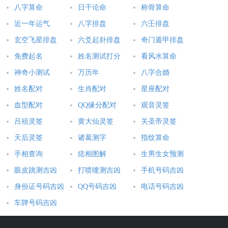
八字算命
日干论命
称骨算命
近一年运气
八字排盘
六壬排盘
玄空飞星排盘
六爻起卦排盘
奇门遁甲排盘
免费起名
姓名测试打分
看风水算命
神奇小测试
万历年
八字合婚
姓名配对
生肖配对
星座配对
血型配对
QQ缘分配对
观音灵签
吕祖灵签
黄大仙灵签
关圣帝灵签
天后灵签
诸葛测字
指纹算命
手相查询
痣相图解
生男生女预测
眼皮跳测吉凶
打喷嚏测吉凶
手机号码吉凶
身份证号码吉凶
QQ号码吉凶
电话号码吉凶
车牌号码吉凶