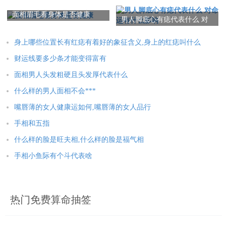
背后有颗痣
功线和财运线
面相眉毛看身体是否健康
男人脚底心有痣代表什么 对
面相五星六曜和五星六曜决断是中医诊断方法中的重要手段，也
命运有什么影响
是传统中华文化的重要组成部分。通过面相特征和五行八卦的理
身上哪些位置长有红痣有着好的象征含义,身上的红痣叫什么
论体系，可以推断出一个人的身体状况、五脏功能和心理特征。
财运线要多少条才能变得富有
但需要注意的是，在进行面相诊断时，需要结合具体的病历，以
面相男人头发粗硬且头发厚代表什么
及其他检查手段，以达到更准确的诊断结果。
什么样的男人面相不会***
面相五星六曜等传统文化，不仅仅是的文化瑰宝，更是人类文明
嘴唇薄的女人健康运如何,嘴唇薄的女人品行
的重要财富。在尊重传统文化的同时，也要不断地结合现代医学
手相和五指
和科技的发展，探索出更加科学的医疗诊疗方法，更好地造福人
什么样的脸是旺夫相,什么样的脸是福气相
民。
手相小鱼际有个斗代表啥
本文：
什么是面相五星六曜,五星六曜决断
热门免费算命抽签