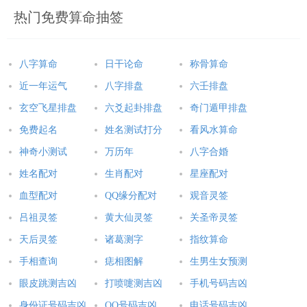
热门免费算命抽签
属虎人2025年全年运势详解
属兔人2025年全年运势详解
属龙人2025年全年运势详解
属蛇人2025年全年运势详解
八字算命
日干论命
称骨算命
属马人2025年全年运势详解
属羊人2025年全年运势详解
近一年运气
八字排盘
六壬排盘
属猴人2025年全年运势详解
属鸡人2025年全年运势详解
玄空飞星排盘
六爻起卦排盘
奇门遁甲排盘
属狗人2025年全年运势详解
属猪人2025年全年运势详解
免费起名
姓名测试打分
看风水算命
神奇小测试
万历年
八字合婚
本文：
属蛇人和属马人的姻缘好吗,属蛇人和属马人姻缘怎么样
姓名配对
生肖配对
星座配对
血型配对
QQ缘分配对
观音灵签
吕祖灵签
黄大仙灵签
关圣帝灵签
天后灵签
诸葛测字
指纹算命
手相查询
痣相图解
生男生女预测
眼皮跳测吉凶
打喷嚏测吉凶
手机号码吉凶
身份证号码吉凶
QQ号码吉凶
电话号码吉凶