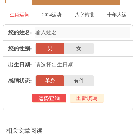
在购买大件消费品时，属蛇人可能会更加谨慎和周到，而属马人
则更加爽快和豁达，这时可以通过沟通和商量达成共识，共同做
生肖运势
2024运势
八字精批
十年大运
出正确的财务决策。
您的姓名:
家庭规划
属蛇人和属马人在家庭规划上也需要注意以下几点，以保证婚姻
您的性别:
男
女
关系的稳定和长久。
出生日期:
在家庭规划上，双方应该保持沟通和交流，共同制定出健康和谐
的家庭规划，如孩子的教育、生活习惯、家务分工等。在家庭生
感情状态:
单身
有伴
活中要互相扶持和支持，不要让另一方感觉到孤单和无助。在遇
到家庭矛盾和问题时，要以开放和包容的心态来看待问题，并寻
运势查询
重新填写
求解决问题的良好方式。
在子女教育方面，属蛇人可能更加重视学术成果和素质教育，而
属马人则更注重激发子女的个性和自立思考能力。可以进行适当
相关文章阅读
的沟通和协商，制定出适合自己孩子的教育规划。