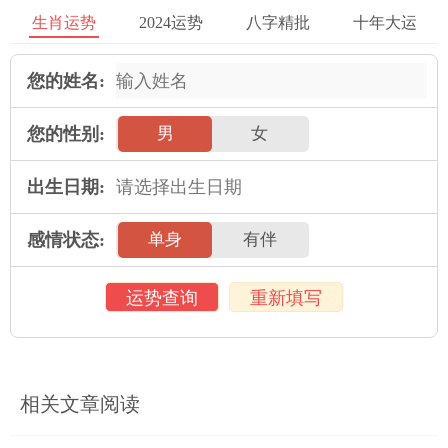
生肖运势
2024运势
八字精批
十年大运
和健康的饮食习惯，以及经常和亲朋好友交流，维护良好的人际
关系。
您的姓名:
3、祈福转运
您的性别:
男
女
属马的人在43岁时可以寻求神明或者专业人士的帮助来祈求祝福
和转运。这一方法可以对灾难进行一种超自然的应对，为自己的
出生日期:
生活和事业带来好运和积极的结果。
感情状态:
单身
有伴
属马的人在43岁时需要注重身体健康、财务管理以及职业规划。
同时，可以通过改变自己的思维方式和行为习惯来破解可能遇到
的一些灾难，达到转运的目的。
运势查询
重新填写
180个汉字点评：本文围绕属马43岁时所需要注意的身体健康、
财务管理和职业规划三个方面以及在破灾转运上通过改变思维方
式和行为习惯以及祈福转运为手段进行详细说明，内容充实，言
相关文章阅读
简意赅。同时，为避免