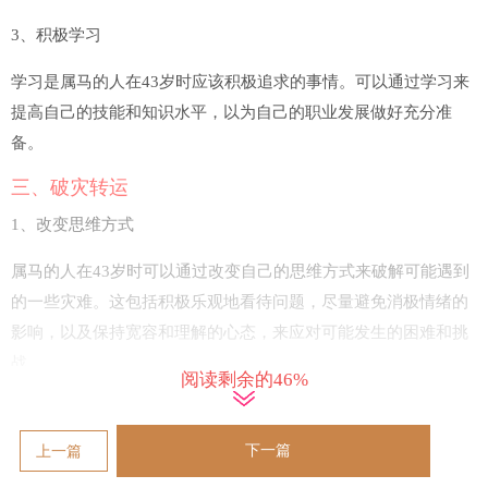
3、积极学习
学习是属马的人在43岁时应该积极追求的事情。可以通过学习来
提高自己的技能和知识水平，以为自己的职业发展做好充分准
备。
三、破灾转运
1、改变思维方式
属马的人在43岁时可以通过改变自己的思维方式来破解可能遇到
的一些灾难。这包括积极乐观地看待问题，尽量避免消极情绪的
影响，以及保持宽容和理解的心态，来应对可能发生的困难和挑
战。
阅读剩余的46%
2、改变行为习惯
下一篇
上一篇
属马的人在43岁时可以通过改变自己的行为习惯来破解一些可能
遇到的灾难。这包括养成良好的生活和工作习惯，保持积极锻炼