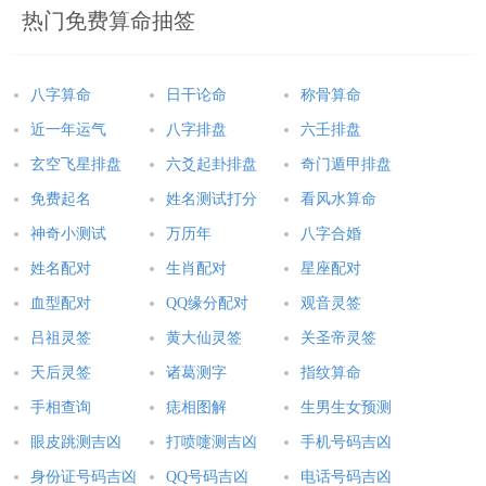
热门免费算命抽签
八字算命
日干论命
称骨算命
近一年运气
八字排盘
六壬排盘
玄空飞星排盘
六爻起卦排盘
奇门遁甲排盘
免费起名
姓名测试打分
看风水算命
神奇小测试
万历年
八字合婚
姓名配对
生肖配对
星座配对
血型配对
QQ缘分配对
观音灵签
吕祖灵签
黄大仙灵签
关圣帝灵签
天后灵签
诸葛测字
指纹算命
手相查询
痣相图解
生男生女预测
眼皮跳测吉凶
打喷嚏测吉凶
手机号码吉凶
身份证号码吉凶
QQ号码吉凶
电话号码吉凶