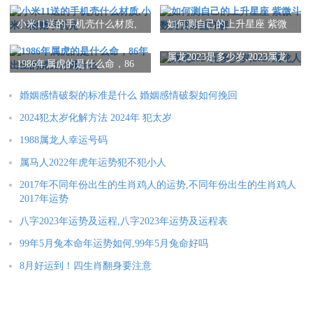
小米11送的手机壳什么材质,
如何测自己的上升星座 紫微
2025年运势
小米11附赠手机壳
斗数免费命盘详解
属龙2023是多少岁,2023属龙
1986年属虎的是什么命，86
属鼠人2025年全年运势详解
属牛人2025年全年运势详解
人
年出生的虎五行属什么
属虎人2025年全年运势详解
属兔人2025年全年运势详解
婚姻感情破裂的标准是什么 婚姻感情破裂如何挽回
属龙人2025年全年运势详解
属蛇人2025年全年运势详解
2024犯太岁化解方法 2024年 犯太岁
1988属龙人幸运号码
属马人2025年全年运势详解
属羊人2025年全年运势详解
属马人2022年虎年运势犯不犯小人
属猴人2025年全年运势详解
属鸡人2025年全年运势详解
2017年不同年份出生的生肖鸡人的运势,不同年份出生的生肖鸡人
属狗人2025年全年运势详解
属猪人2025年全年运势详解
2017年运势
八字2023年运势及运程,八字2023年运势及运程表
99年5月兔本命年运势如何,99年5月兔命好吗
本文：
属马43岁要注意什么 属马43岁怎么破灾转运
8月好运到！四生肖翻身要注意