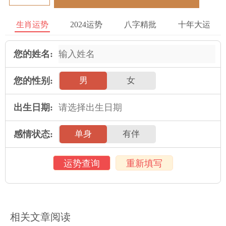
生肖猴的旺运数字：5、6、9、0和带此尾数的数。
生肖运势
2024运势
八字精批
十年大运
生肖猴的旺运方位：西北方、东北方。
生肖猴的今年财位：西北方位。
您的姓名:
生肖猴的今年官位：东北方位。
您的性别:
男
女
生肖猴的桃花方位：正西方位
出生日期:
生肖猴的文昌方位：正南方位。
感情状态:
单身
有伴
女命属猴的2019年开运指南
生肖猴女命过猪年犯害太岁，根据往年经验，容易发生意外灾
运势查询
重新填写
祸、夫离子散、疾病突发、老公外遇、破财被骗等非常不利，命
理歌诀云六害之人不可交，祸及父母与同胞，可见运交六害的后
果，主要会波折家人，尽量早早摆放【太岁塔】化解。如果单身
今年交沐浴运，容易多交男朋友，婚姻缘较旺。家庭主妇要慎重
相关文章阅读