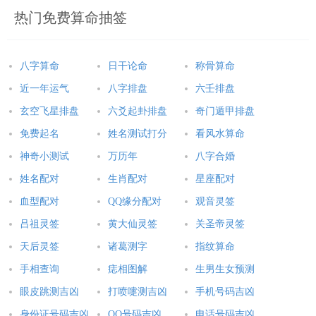
热门免费算命抽签
属龙人2025年全年运势详解
属蛇人2025年全年运势详解
属马人2025年全年运势详解
属羊人2025年全年运势详解
八字算命
日干论命
称骨算命
属猴人2025年全年运势详解
属鸡人2025年全年运势详解
近一年运气
八字排盘
六壬排盘
属狗人2025年全年运势详解
属猪人2025年全年运势详解
玄空飞星排盘
六爻起卦排盘
奇门遁甲排盘
免费起名
姓名测试打分
看风水算命
本文：
女命属猴的2019年爱情运怎么样,女命生肖猴2019年爱情运预测
神奇小测试
万历年
八字合婚
姓名配对
生肖配对
星座配对
血型配对
QQ缘分配对
观音灵签
吕祖灵签
黄大仙灵签
关圣帝灵签
天后灵签
诸葛测字
指纹算命
手相查询
痣相图解
生男生女预测
眼皮跳测吉凶
打喷嚏测吉凶
手机号码吉凶
身份证号码吉凶
QQ号码吉凶
电话号码吉凶