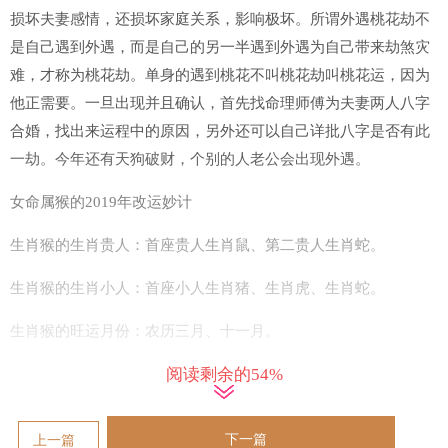
损坏夫妻感情，还损坏家庭关系，影响极坏。所谓外遇桃花劫不
是自己遇到外遇，而是自己的另一半遇到外遇为自己带来劫煞灾
难，才称为桃花劫。单身的遇到桃花不叫桃花劫叫桃花运，因为
他正需要。一旦出现并且确认，首先找命理师傅为夫妻两人八字
合婚，找出来运程中的原因，另外还可以自己详批八字是否有此
一劫。今年还有天狗破财，个别的人老公会出现外遇。
女命属猴的2019年改运妙计
生肖猴的生肖贵人：首座贵人生肖鼠、第二贵人生肖蛇。
生肖猴的生肖小人：首座小人生肖猪、生肖虎、生肖蛇。
生肖猴的旺运月份：农历三月、十一月。
阅读剩余的54%
生肖猴的败运月份：农历一月、四月、十月。
生肖猴的旺运颜色：黑色、深色、棕色、黄色。
下一篇
上一篇