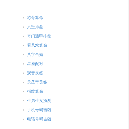
称骨算命
六壬排盘
奇门遁甲排盘
看风水算命
八字合婚
星座配对
观音灵签
关圣帝灵签
指纹算命
生男生女预测
手机号码吉凶
电话号码吉凶