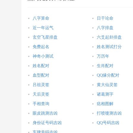
八字算命
日干论命
近一年运气
八字排盘
玄空飞星排盘
六爻起卦排盘
免费起名
姓名测试打分
神奇小测试
万历年
姓名配对
生肖配对
血型配对
QQ缘分配对
吕祖灵签
黄大仙灵签
天后灵签
诸葛测字
手相查询
痣相图解
眼皮跳测吉凶
打喷嚏测吉凶
身份证号码吉凶
QQ号码吉凶
车牌号码吉凶