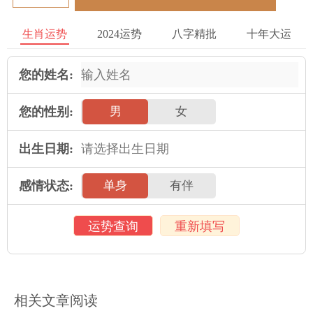
因素、婚姻幸福因素等多个方面进行了探讨。对于2023年属鼠女
生肖运势
2024运势
八字精批
十年大运
子，选择一个良辰吉日并制定个人的未来计划是非常必要的，这
样才能够保障婚姻生活的美好和幸福。
您的姓名:
2025年运势
您的性别:
男
女
属鼠人2025年全年运势详解
属牛人2025年全年运势详解
出生日期:
属虎人2025年全年运势详解
属兔人2025年全年运势详解
感情状态:
单身
有伴
属龙人2025年全年运势详解
属蛇人2025年全年运势详解
属马人2025年全年运势详解
属羊人2025年全年运势详解
运势查询
重新填写
属猴人2025年全年运势详解
属鸡人2025年全年运势详解
属狗人2025年全年运势详解
属猪人2025年全年运势详解
相关文章阅读