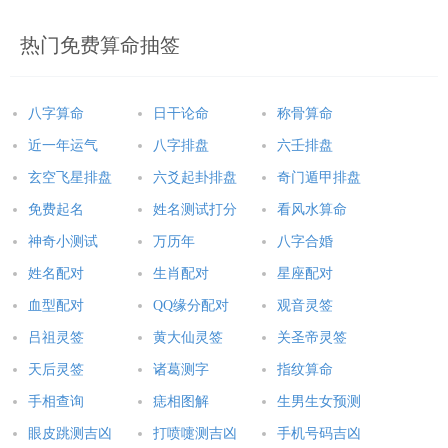
热门免费算命抽签
八字算命
日干论命
称骨算命
近一年运气
八字排盘
六壬排盘
玄空飞星排盘
六爻起卦排盘
奇门遁甲排盘
免费起名
姓名测试打分
看风水算命
神奇小测试
万历年
八字合婚
姓名配对
生肖配对
星座配对
血型配对
QQ缘分配对
观音灵签
吕祖灵签
黄大仙灵签
关圣帝灵签
天后灵签
诸葛测字
指纹算命
手相查询
痣相图解
生男生女预测
眼皮跳测吉凶
打喷嚏测吉凶
手机号码吉凶