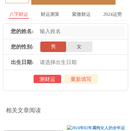
对于属龙人来说，长期的稳定关系非常重要，需要寻找可以长期
八字财运
财运测算
紫微财运
2024运势
相互依赖的伴侣。属龙人的配偶通常会比自己年龄要大一些，需
要注重对爱人的耐心和体贴，以及互相包容理解的品质。同时，
需要妥善处理好家庭中的关系，增强夫妻之间的沟通和交流，降
您的姓名:
低可能存在的冲突和误解。
您的性别:
男
女
属龙人在2023年将获得不少的挑战和机会，需要注重自我激励和
自我提升，保持积极乐观的心态和思维方式，实现职业和财富方
出生日期:
面的发展。同时，需要注重身体健康和感情婚姻，合理规划自己
的生活方式和情感生活，为自己的人生规划打下坚实的基础。
测财运
重新填写
2025年运势
相关文章阅读
属鼠人2025年全年运势详解
属牛人2025年全年运势详解
属虎人2025年全年运势详解
属兔人2025年全年运势详解