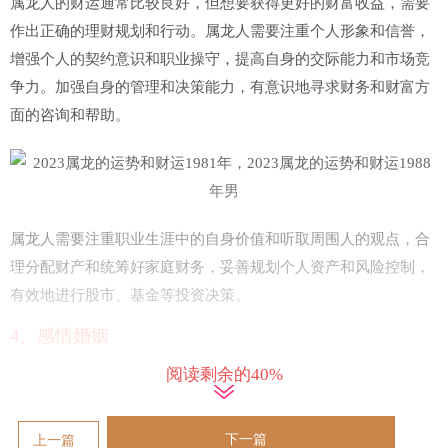
属龙人的财运通常比较良好，但想要获得更好的财富收益，需要
作出正确的理财规划和行动。属龙人需要注重个人形象和信誉，
增强个人的契约意识和职业操守，提高自身的交际能力和市场竞
争力。加强自身的管理和决策能力，有意识地寻求财务和财富方
面的咨询和帮助。
属龙人需要注重职业生涯中的自身价值和听取周围人的观点，合
理分配财产和统筹好家庭财务，妥善规划个人资产和风险控制，
有效地进行股市、基金等投资决策。
4、感情婚姻
属龙人的感情婚姻关系通常比较稳定，拥有良好的人际关系和社
阅读剩余的40%
交能力。属龙人通常拥有光鲜亮丽的外表和对自己外貌的追求，
因此很容易吸引异性的眼球，通常拥有不少恋爱经验。
下一篇
上一篇