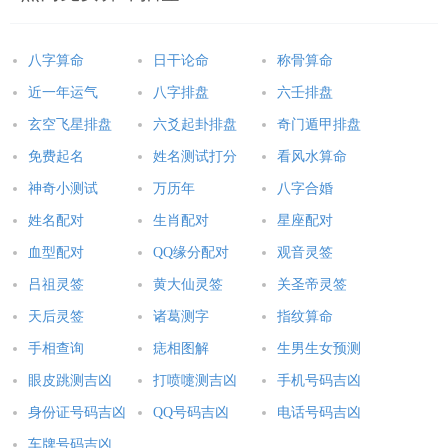
八字算命
日干论命
称骨算命
近一年运气
八字排盘
六壬排盘
玄空飞星排盘
六爻起卦排盘
奇门遁甲排盘
免费起名
姓名测试打分
看风水算命
神奇小测试
万历年
八字合婚
姓名配对
生肖配对
星座配对
血型配对
QQ缘分配对
观音灵签
吕祖灵签
黄大仙灵签
关圣帝灵签
天后灵签
诸葛测字
指纹算命
手相查询
痣相图解
生男生女预测
眼皮跳测吉凶
打喷嚏测吉凶
手机号码吉凶
身份证号码吉凶
QQ号码吉凶
电话号码吉凶
车牌号码吉凶