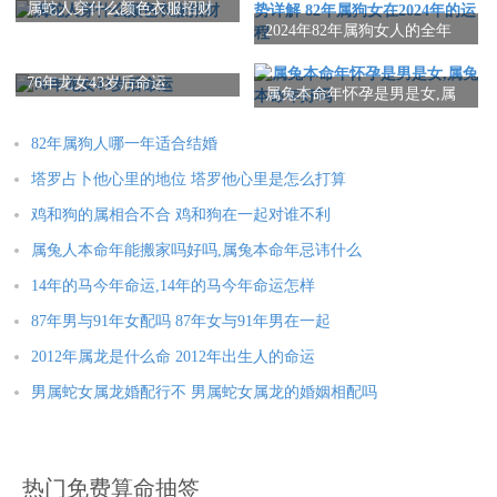
属龙人2025年全年运势详解
属蛇人2025年全年运势详解
属蛇人穿什么颜色衣服招财
2024年82年属狗女人的全年
属马人2025年全年运势详解
属羊人2025年全年运势详解
运势详解 82年属狗女在2024
年的运程
76年龙女43岁后命运
属猴人2025年全年运势详解
属鸡人2025年全年运势详解
属兔本命年怀孕是男是女,属
兔本命年好吗
属狗人2025年全年运势详解
属猪人2025年全年运势详解
82年属狗人哪一年适合结婚
塔罗占卜他心里的地位 塔罗他心里是怎么打算
本文：
2023属龙的运势和财运1981年,2023属龙的运势和财运1988年男
鸡和狗的属相合不合 鸡和狗在一起对谁不利
属兔人本命年能搬家吗好吗,属兔本命年忌讳什么
14年的马今年命运,14年的马今年命运怎样
87年男与91年女配吗 87年女与91年男在一起
2012年属龙是什么命 2012年出生人的命运
男属蛇女属龙婚配行不 男属蛇女属龙的婚姻相配吗
热门免费算命抽签