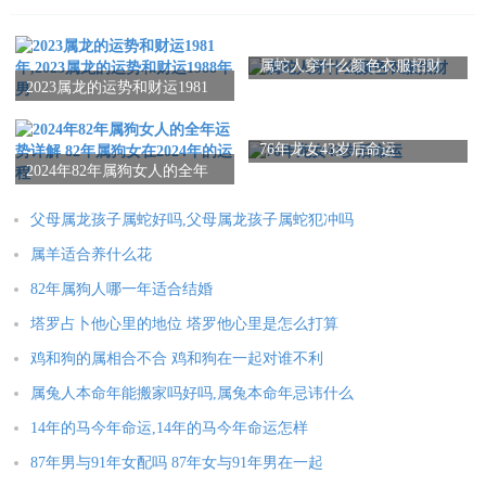
们需要学会分清事情的轻重缓急，把重要的任务优先考虑并接着
完成。
属蛇人穿什么颜色衣服招财
2023属龙的运势和财运1981
年,2023属龙的运势和财运
1988年男
76年龙女43岁后命运
十一月份：提升自己
2024年82年属狗女人的全年
运势详解 82年属狗女在2024
年的运程
11月份，属牛男性需要重点关注自我提升和向上发展。这个月的
父母属龙孩子属蛇好吗,父母属龙孩子属蛇犯冲吗
时间将会有很多机会来学习新知识、提高技能或寻求新职业机
属羊适合养什么花
会。如果他们能够充分利用这个机会，那么他们将会在未来获得
82年属狗人哪一年适合结婚
更多的职业机会和成功。
塔罗占卜他心里的地位 塔罗他心里是怎么打算
十二月份：结束2023年，准备2024年
鸡和狗的属相合不合 鸡和狗在一起对谁不利
属兔人本命年能搬家吗好吗,属兔本命年忌讳什么
2023年的最后一个月份，属牛男性需要结束这一年的生活和工
14年的马今年命运,14年的马今年命运怎样
作，开始准备迎接2024年。他们需要对自己的未来进行规划和设
计，以确保自己在未来的生活和工作中能够取得更好的成绩。
87年男与91年女配吗 87年女与91年男在一起