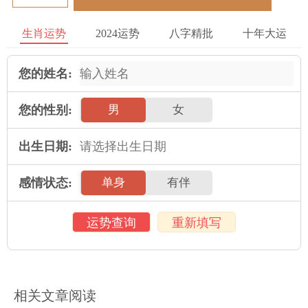
断努力进取，以迎接即将到来的成功。
生肖运势
2024运势
八字精批
十年大运
八月份：扩大交际圈
您的姓名:
8月份，属牛男性需要更加努力地学习和扩大自己的交际圈。这个
月的时间将会有很多工作机会和增加收入的机会。通过认真工作
您的性别:
男
女
和扩大自己的人际网络，属牛男性可以获得更多的成功和财富。
出生日期:
九月份：多关注家庭
2023年9月份，属牛男性需要更多地关注自己的家庭生活。这个
感情状态:
单身
有伴
月的时间将会有很多机会来处理家庭问题和增进家庭关系，属牛
男性需要花费更多的时间来陪伴自己的家人，加强彼此的感情。
运势查询
重新填写
十月份：需要学会取舍
10月份，属牛男性需要学会取舍。这个月的能量将会让他们面临
很多选择和抉择，需要属牛男性冷静思考以做出正确的决定。他
相关文章阅读