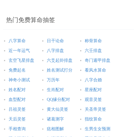
总结
热门免费算命抽签
2023年的属牛男性将会经历一年充满机遇和挑战的旅程。我们已
经为大家详细介绍了每个月的运势，这将帮助属牛男性更好地规
划自己的未来。无论在生活还是事业上，属牛男性都将会获得很
八字算命
日干论命
称骨算命
大的成功，并在这条充满幸福和快乐的道路上走得更远。
近一年运气
八字排盘
六壬排盘
玄空飞星排盘
六爻起卦排盘
奇门遁甲排盘
2025年运势
免费起名
姓名测试打分
看风水算命
神奇小测试
万历年
八字合婚
属鼠人2025年全年运势详解
属牛人2025年全年运势详解
姓名配对
生肖配对
星座配对
属虎人2025年全年运势详解
属兔人2025年全年运势详解
血型配对
QQ缘分配对
观音灵签
属龙人2025年全年运势详解
属蛇人2025年全年运势详解
吕祖灵签
黄大仙灵签
关圣帝灵签
属马人2025年全年运势详解
属羊人2025年全年运势详解
天后灵签
诸葛测字
指纹算命
属猴人2025年全年运势详解
属鸡人2025年全年运势详解
手相查询
痣相图解
生男生女预测
属狗人2025年全年运势详解
属猪人2025年全年运势详解