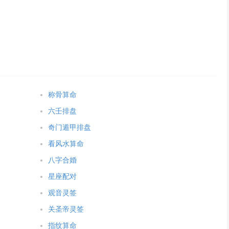
称骨算命
六壬排盘
奇门遁甲排盘
看风水算命
八字合婚
星座配对
观音灵签
关圣帝灵签
指纹算命