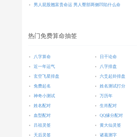
男人屁股翘富贵命运 男人臀部两侧凹陷什么命
热门免费算命抽签
八字算命
日干论命
近一年运气
八字排盘
玄空飞星排盘
六爻起卦排盘
免费起名
姓名测试打分
神奇小测试
万历年
姓名配对
生肖配对
血型配对
QQ缘分配对
吕祖灵签
黄大仙灵签
天后灵签
诸葛测字