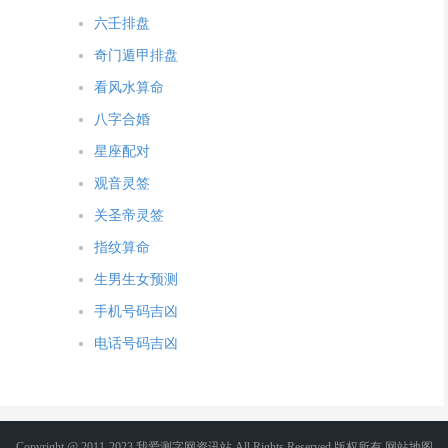
六壬排盘
奇门遁甲排盘
看风水算命
八字合婚
星座配对
观音灵签
关圣帝灵签
指纹算命
生男生女预测
手机号码吉凶
电话号码吉凶
Copyright @ 2011-2023 我爱测字网资讯站 All Rights Reserved.版权所有
网站地图