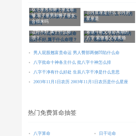
双子座男和狮子座女能
10月星座是什么 10月的
够 双子座男和狮子座女
星座是
合得来吗
2019年处暑出生女孩命
运好不好,属于什么命
紫微斗数父母必离婚的
理？
八字 紫微看父母离婚
男人屁股翘富贵命运 男人臀部两侧凹陷什么命
八字批命十神各主什么 批八字十神怎么排
八字干净有什么好处 生辰八字干净是什么意思
2003年11月1日农历 2003年11月1日农历是什么星座
热门免费算命抽签
八字算命
日干论命