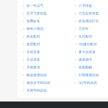
近一年运气
八字排盘
玄空飞星排盘
六爻起卦排盘
免费起名
姓名测试打分
神奇小测试
万历年
姓名配对
生肖配对
血型配对
QQ缘分配对
吕祖灵签
黄大仙灵签
天后灵签
诸葛测字
手相查询
痣相图解
眼皮跳测吉凶
打喷嚏测吉凶
身份证号码吉凶
QQ号码吉凶
车牌号码吉凶