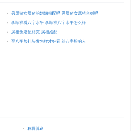
男属猪女属猪的婚姻相配吗 男属猪女属猪合婚吗
李顺祥看八字水平 李顺祥八字水平怎么样
属相兔婚配相克 属相婚配
歪八字脸扎头发怎样才好看 斜八字脸的人
称骨算命