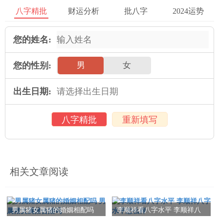
顺从和忍耐，缺乏主见和野心。而这些缺点也是不利于事业发展
八字精批
财运分析
批八字
2024运势
的，需要注意在事业中扬长避短，发挥自己的优点，避免出现不
足的地方。
您的姓名:
对于事业发展而言，地支三合的人生活稳定，工作较为顺利。同
您的性别:
男
女
时，他们也比较注重团结和合作，较善于与他人合作完成共同目
标。但与此同时，地支三合的人也需要注意不要因为自己的某些
出生日期:
优点而盲目地相信自己，需要认真思考每一次进步的机会，并且
在工作过程中尽可能地对自己的能力和优点进行合理的规划。
八字精批
重新填写
三、结语
地支三合是八字学中的一个重要概念，它主要描述的是八字中特
殊的属相组合，在性格和事业发展上都会产生一定的影响。对于
相关文章阅读
命理学的研究而言，地支三合可以帮助我们更好地了解自己的命
运，也可以让我们在事务发展中更好地作出决策。但是，在实际
运用中，也需要避免太过依赖八字，在发展事业过程中，要充分
男属猪女属猪的婚姻相配吗
李顺祥看八字水平 李顺祥八