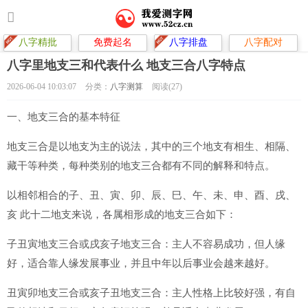
八字精批
免费起名
八字排盘
八字配对
八字里地支三和代表什么 地支三合八字特点
2026-06-04 10:03:07
分类：
八字测算
阅读(27)
一、地支三合的基本特征
地支三合是以地支为主的说法，其中的三个地支有相生、相隔、
藏干等种类，每种类别的地支三合都有不同的解释和特点。
以相邻相合的子、丑、寅、卯、辰、巳、午、未、申、酉、戌、
亥 此十二地支来说，各属相形成的地支三合如下：
子丑寅地支三合或戌亥子地支三合：主人不容易成功，但人缘
好，适合靠人缘发展事业，并且中年以后事业会越来越好。
丑寅卯地支三合或亥子丑地支三合：主人性格上比较好强，有自