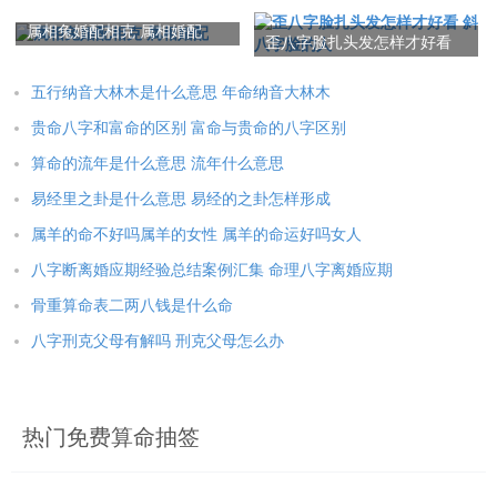
男属猪女属猪合婚吗
字水平怎么样
发挥自己的能力，不断努力进取才能获得成功。
属相兔婚配相克 属相婚配
歪八字脸扎头发怎样才好看
本文：
八字里地支三和代表什么 地支三合八字特点
斜八字脸的人
五行纳音大林木是什么意思 年命纳音大林木
贵命八字和富命的区别 富命与贵命的八字区别
算命的流年是什么意思 流年什么意思
易经里之卦是什么意思 易经的之卦怎样形成
属羊的命不好吗属羊的女性 属羊的命运好吗女人
八字断离婚应期经验总结案例汇集 命理八字离婚应期
骨重算命表二两八钱是什么命
八字刑克父母有解吗 刑克父母怎么办
热门免费算命抽签