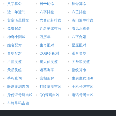
八字算命
日干论命
称骨算命
近一年运气
八字排盘
六壬排盘
玄空飞星排盘
六爻起卦排盘
奇门遁甲排盘
免费起名
姓名测试打分
看风水算命
神奇小测试
万历年
八字合婚
姓名配对
生肖配对
星座配对
血型配对
QQ缘分配对
观音灵签
吕祖灵签
黄大仙灵签
关圣帝灵签
天后灵签
诸葛测字
指纹算命
手相查询
痣相图解
生男生女预测
眼皮跳测吉凶
打喷嚏测吉凶
手机号码吉凶
身份证号码吉凶
QQ号码吉凶
电话号码吉凶
车牌号码吉凶