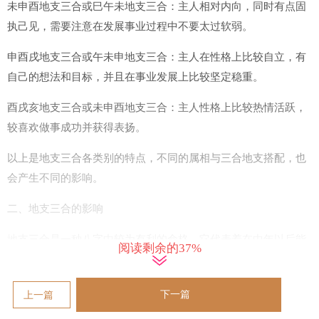
未申酉地支三合或巳午未地支三合：主人相对内向，同时有点固
执己见，需要注意在发展事业过程中不要太过软弱。
申酉戌地支三合或午未申地支三合：主人在性格上比较自立，有
自己的想法和目标，并且在事业发展上比较坚定稳重。
酉戌亥地支三合或未申酉地支三合：主人性格上比较热情活跃，
较喜欢做事成功并获得表扬。
以上是地支三合各类别的特点，不同的属相与三合地支搭配，也
会产生不同的影响。
二、地支三合的影响
地支三合是一种八字中较为有利的命格，它代表着在中年以后能
阅读剩余的37%
够顺利发展，比较稳定，而对于性格方面也有一定的影响。
从性格上来看，地支三合属于比较稳定和内向的命格，这类人比
下一篇
上一篇
较能抗压和容忍性强，但是在性格上也有不足的地方，容易过于