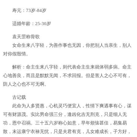
寿元：73岁-84岁
适婚年龄：25-30岁
袁天罡称骨歌
女命生来八字轻，为善作事也无因，你把别人当亲生，别人
对你假殷情。
解析：命主生来八字轻，则代表命主生来就体弱多病。命主
心地善良，而且是默默无闻，不求回报。但是害人之心不可有，
防人之心也不可无啊。
古记载
此命为人多贤惠，心机灵巧便宜人，性情下爽遇事有心，谋
可有财源茂。实比男命强三分，逢凶化吉无刑克，只是细人无
功，恩中召祸。三十五六岁称心如意，早年烦恼甚佳，易集易
散，末运康宁衣禄无忧，只是夫君有克，儿女难成长，子方好，