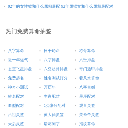
92年的女性猴和什么属相最配 92年属猴女和什么属相最配对
热门免费算命抽签
八字算命
日干论命
称骨算命
近一年运气
八字排盘
六壬排盘
玄空飞星排盘
六爻起卦排盘
奇门遁甲排盘
免费起名
姓名测试打分
看风水算命
神奇小测试
万历年
八字合婚
姓名配对
生肖配对
星座配对
血型配对
QQ缘分配对
观音灵签
吕祖灵签
黄大仙灵签
关圣帝灵签
天后灵签
诸葛测字
指纹算命