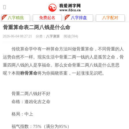
八字精批
免费起名
八字排盘
八字配对
骨重算命表二两八钱是什么命
2026-06-04 08:27:21
分类：
八字测算
阅读(594)
传统算命学中有一种算命方法叫做骨重算命，不同骨重的人
运势自然不一样。现实生活中骨重二两一钱的人是孤苦之命，骨
重四两八钱的人是享福命。那么女命骨重二两八钱是什么意思
呢？本期
称骨算命
将为你揭晓答案，一起涨涨见识吧。
骨重二两八钱好不好
命格：逢凶化吉之命
格局：中上
福气指数：75%（满分为95%）