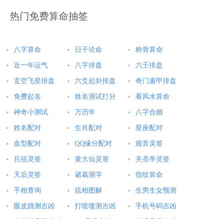
热门免费算命抽签
八字算命
日干论命
称骨算命
近一年运气
八字排盘
六壬排盘
玄空飞星排盘
六爻起卦排盘
奇门遁甲排盘
免费起名
姓名测试打分
看风水算命
神奇小测试
万历年
八字合婚
姓名配对
生肖配对
星座配对
血型配对
QQ缘分配对
观音灵签
吕祖灵签
黄大仙灵签
关圣帝灵签
天后灵签
诸葛测字
指纹算命
手相查询
痣相图解
生男生女预测
眼皮跳测吉凶
打喷嚏测吉凶
手机号码吉凶