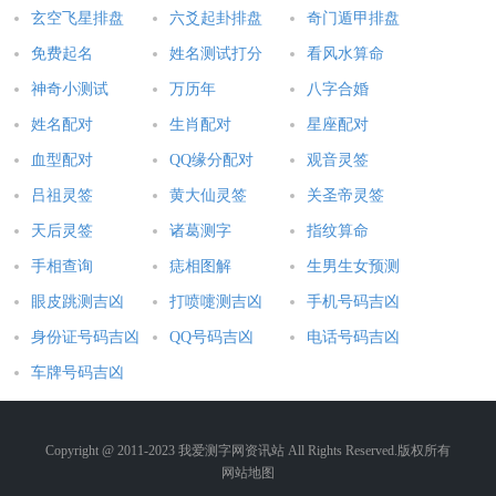
玄空飞星排盘
六爻起卦排盘
奇门遁甲排盘
免费起名
姓名测试打分
看风水算命
神奇小测试
万历年
八字合婚
姓名配对
生肖配对
星座配对
血型配对
QQ缘分配对
观音灵签
吕祖灵签
黄大仙灵签
关圣帝灵签
天后灵签
诸葛测字
指纹算命
手相查询
痣相图解
生男生女预测
眼皮跳测吉凶
打喷嚏测吉凶
手机号码吉凶
身份证号码吉凶
QQ号码吉凶
电话号码吉凶
车牌号码吉凶
Copyright @ 2011-2023 我爱测字网资讯站 All Rights Reserved.版权所有
网站地图