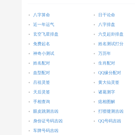
八字算命
日干论命
近一年运气
八字排盘
玄空飞星排盘
六爻起卦排盘
免费起名
姓名测试打分
神奇小测试
万历年
姓名配对
生肖配对
血型配对
QQ缘分配对
吕祖灵签
黄大仙灵签
天后灵签
诸葛测字
手相查询
痣相图解
眼皮跳测吉凶
打喷嚏测吉凶
身份证号码吉凶
QQ号码吉凶
车牌号码吉凶