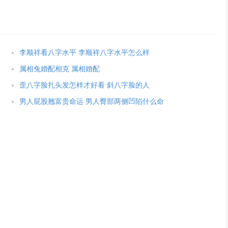
李顺祥看八字水平 李顺祥八字水平怎么样
属相兔婚配相克 属相婚配
歪八字脸扎头发怎样才好看 斜八字脸的人
男人屁股翘富贵命运 男人臀部两侧凹陷什么命