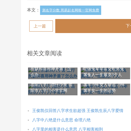
本文：
测名字分数 周易起名网唯一官网免费
下
上一篇
相关文章阅读
五行所缺和八字喜 五行
所缺和喜用神矛盾了怎
蛇缠兔辈辈富女蛇男兔
么办
属兔人一生最克3个人
岳阳八字门劲仔小鱼 岳
属羊79年女人命运 79年
阳市八字门小学官网
属羊女一生的运势
王俊凯仅回答八字求生欲超强 王俊凯生辰八字爱情
八字中八绝是什么意思 命理八绝
八字里的相害是什么意思 八字相害相刑