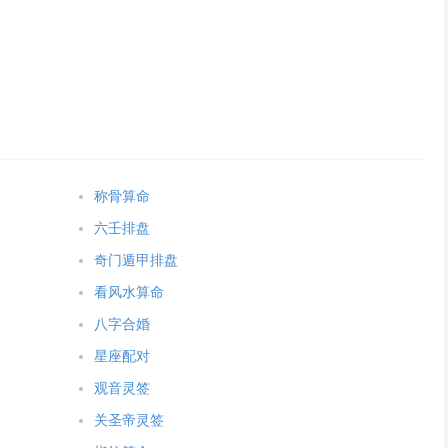
称骨算命
六壬排盘
奇门遁甲排盘
看风水算命
八字合婚
星座配对
观音灵签
关圣帝灵签