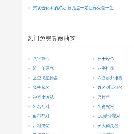
寅亥合化木的好处 这几点一定让你受益一生
热门免费算命抽签
八字算命
日干论命
近一年运气
八字排盘
玄空飞星排盘
六爻起卦排盘
免费起名
姓名测试打分
神奇小测试
万历年
姓名配对
生肖配对
血型配对
QQ缘分配对
吕祖灵签
黄大仙灵签