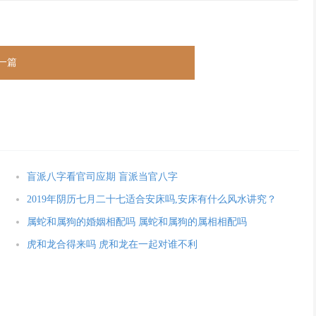
一篇
盲派八字看官司应期 盲派当官八字
2019年阴历七月二十七适合安床吗,安床有什么风水讲究？
属蛇和属狗的婚姻相配吗 属蛇和属狗的属相相配吗
虎和龙合得来吗 虎和龙在一起对谁不利