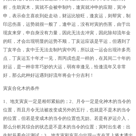
析，生助寅木，寅就不会被申制约，逢寅就冲申的应期，寅冲
申，表示命主喜欢到处走动，财运比较旺，逢亥运，则帮寅，制
印忌伤喜，运势就很一般了，逢申运，没有对寅的伤害，由于出
现亥来穿，申自身没有力量，因此无法去冲寅，因此除却流年金
的旺，才会出现明显的运势不顺，丁亥运应该是平运，但遇到了
丁亥半合，亥中壬无法去制约寅中丙，所以这一运会出现许多亮
点，丁亥运五十年才一见，而丙戌也是一样的，在其间二十年的
好运，是一种非常巧妙的大运，弱有幸逢见，恰逢流年又非常
好，那么此种好运遇到好流年将会十分吉利！
寅亥合化木的条件
1、地支寅亥一定是相邻紧贴的；2、月令一定是化神木的当令的
位置，而且月令无法被改变成另外的五行，也就是不是木的当令
的位置，但若是变成木的当令的位置也无妨。若是有岁运介入，
那么分析其综合的状态是不是木的当令的位置；寅时出生者：出
生时辰看命运测试；3、地支寅和亥至少出现一支在其上将木透出