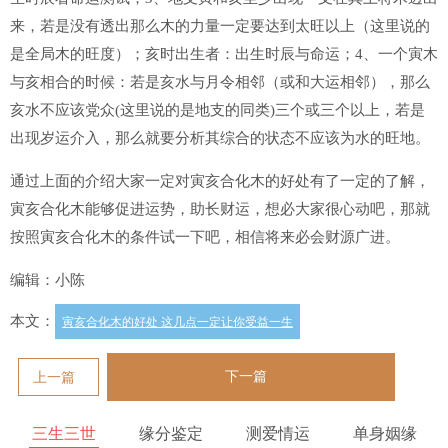
来，若是没有透出那么木的力量一定要达到太旺以上（这里说的
是全局木的旺度）；亥时出生者：出生时辰与命运；4、一个寅木
与亥相合的时候：若是亥水与月令相邻（或和大运相邻），那么
亥水不应该党众(这里说的是地支的同类)三个或三个以上，若是
出现岁运介入，那么就要分析其综合的状态不应该为水的旺地。
通过上面的介绍大家一定对寅亥合化木的好处有了一定的了解，
寅亥合化木能够促进运势，助长财运，想必大家很心动吧，那就
按照寅亥合化木的条件试一下吧，相信将来必会财源广进。
编辑：小陈
本文：
寅亥合化木的好处 这几点一定让你受益一生
下一篇
上一篇
三生三世
缘分鉴定
测爱情运
单身姻缘