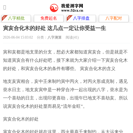
八字精批
免费起名
八字排盘
八字配对
寅亥合化木的好处 这几点一定让你受益一生
2026-06-04 15:03:02
分类：
八字测算
阅读(41)
寅和亥都是地支里的分支，想必大家都知道寅亥合，但是就是不
知道寅亥合有什么好处吧，接下来就为大家介绍一下寅亥合化木
的好处，和寅亥合化木的条件有哪些。 寅亥合化木的含义
地支亥寅相合，亥中壬来制约寅中丙火，对丙火形成克制，遇见
癸水日主，地支亥寅申是一种穿合冲一起出现的八字，癸水是为
一个喜劫的日主，出现印更喜劫，出现午巳地支不喜劫亥。所以
说寅亥合化木的好处显而易见“流年金旺”。
寅亥合化木的好处
寅亥合化木的好处就在这里，丙火最喜壬来制约，从大运来分