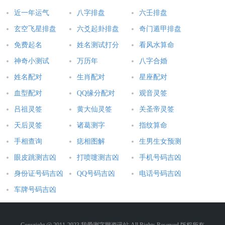
近一年运气
八字排盘
六壬排盘
玄空飞星排盘
六爻起卦排盘
奇门遁甲排盘
免费起名
姓名测试打分
看风水算命
神奇小测试
万历年
八字合婚
姓名配对
生肖配对
星座配对
血型配对
QQ缘分配对
观音灵签
吕祖灵签
黄大仙灵签
关圣帝灵签
天后灵签
诸葛测字
指纹算命
手相查询
痣相图解
生男生女预测
眼皮跳测吉凶
打喷嚏测吉凶
手机号码吉凶
身份证号码吉凶
QQ号码吉凶
电话号码吉凶
车牌号码吉凶