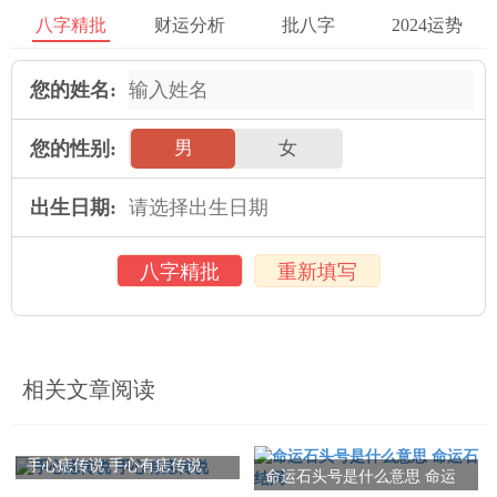
八字精批
财运分析
批八字
2024运势
丙寅
您的姓名:
丙寅，赫曦之火，无水制之，则有燔灼炎烈之患，水不可过，独
爱甲寅之水，就位济之，又名朝元禄，五行要论云：丙寅火，含
您的性别:
男
女
灵明冲粹之气，四时生生之德，入贵格，则文彩发应，主魁甲之
贵。注释：丙寅为显赫强烈之火，如果没有水来克制它，就会有
出生日期:
炎热刑伤之苦。水又不能太多，最喜的是甲寅大溪水，有既济之
功，因甲丙临近相生，又同支在寅。相生相济，称为朝元禄。
八字精批
重新填写
有精明纯粹之气，四时生生不息之情，入贵格者，主有文采科甲
之名。丙寅禄地元，是子母相承之火。先烟后焰，抽其明，而三
进喜，木为助，嫌水陵迟，五行相养，虽在死方，亦可光耿。命
相关文章阅读
入贵格，不用于禄。
注释：丙寅纳音火，火长生于寅，木火相承，本禄于支，故禄地
手心痣传说 手心有痣传说
元。先烟者，火到三春而虚寒，先发以烟，后焰者，运至南离而
命运石头号是什么意思 命运