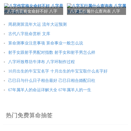
石结局
有焰。火之有焰而为明，三月逢辰，火之冠带而进盛达之方。要
木而旺，遇水而熄，火到申酉为死宫，音火乃是自生之地，而不
八字伤官格女命好不好 八字
八字五行属什么查询表 八字
是伤官格的女人
属五行属什么
为害。
周易测算流年大运 流年大运预测
丙寅丁卯
古代八字批命赏析 文库
丙寅丁卯，火气逐渐发出辉华，因为柴薪（寅、卯）而火力显
算命测事业注意事项 算命事业一般怎么说
露，所以叫炉中火。炉中火是洪炉中的烈火，所谓“天地为炉，阴
射手女跟射手男配对指数 射手女和射手男怎么样
阳为炭”，是宇宙造化的光辉，是乾坤再造的陶冶。炉中火是典型
八字环致尊坊牛津布 八字环制作过程
的炎上性格，喜欢木来生，以平地木为上品，丙寅遇到已亥，称
10月出生的牛宝宝名字 十月出生的牛宝宝取什么名字好
为天乙贵人，遇到戊戌，称为归库，所以吉；丁卯稍次一点。
己巳日与什么日子相合最好 己巳日相合婚配日柱
因为丙寅是火自处于长生的位置，没有木问题也不大，丁卯是火
67年属羊人的命运详解大全 67年属羊人的一生
自处于沐浴败地，如果没有木那么就凶了。而且这类火依靠金作
为用，要有金，才能应了造化的神机，如果丁卯没有木又遇到
金，那是劳苦的命。
热门免费算命抽签
炉中火命人的财运如何