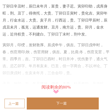
丁卯日辛丑时，辰巳未年月，富贵，妻子迟。寅卯印助，戌库身
旺，刑。丑丁，得倚托，大贵。丁卯日壬寅时，贵化吉。寅卯年
月，行金水运，大贵。亥子月，行西运，贵。丁卯日甲辰时，辰
戌丑未月，孤克，运通发财。丑月，南方运，贵。卯月，金水
运，近侍权贵，不利建白。丁卯日丁未时，刑中发。
寅卯月，印绶，发财敦厚。辰戌申午，俱吉。丁卯日戊申时，
春，伤官用印;秋，伤官用财，俱吉。夏，比肩;冬，伤官见官，平
常。四季月，吉。丁卯日己酉时，时日并冲，忧伤妻子，通火气
吉。忌乙卯字。年月有亥未、巳丑，但一字两合，不以冲论。丁
卯日庚戌时，生亥未年月，三合会印，贵。
子月，煞印，吉。年月建禄，僧道，主贵。柱无救助，见癸旺，
阅读剩余的80%
多患目疾，酉月无贵;纯酉戌年月，天干透己甲者贵，中带凶。丁
卯日辛亥时，时上财官印三奇，再得年月印助财生，皆主大贵。
下一篇
上一篇
纯子，行木火运，官可六品，巳酉丑月，辛财得局，方有倚旺，
富贵双全。