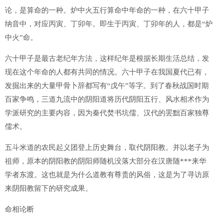
论，是算命的一种。炉中火五行算命中年命的一种，在六十甲子
纳音中，对应丙寅、丁卯年。即生于丙寅、丁卯年的人，都是“炉
中火”命。
六十甲子是最古老纪年方法，这样纪年是根据长期生活总结，发
现在这个年命的人都有共同的情况。六十甲子在我国夏代已有，
发掘出来的大量甲骨卜辞都写有“戊午”等字。到了春秋战国时期
百家争鸣，三道九流中的阴阳道将历代阴阳五行、风水相术作为
学派研究的主要内容，因为秦代焚书坑儒、汉代的罢黜百家独尊
儒术。
五斗米道的农民起义团登上历史舞台，取代阴阳教。并以老子为
祖师，原本的阴阳教的阴阳师随机没落大部分在汉唐随***来华
学者东渡。这也就是为什么道教有尊贵的风俗，这是为了寻访原
来阴阳教留下的研究成果。
命相论断