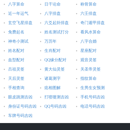
八字算命
日干论命
称骨算命
生于丙寅年、丁卯年的人是炉中火命。寅、卯既是阴阳交替的时
近一年运气
八字排盘
六壬排盘
节，也是万物生长旺盛的时候，此时的火好像在火炉中燃烧一
样，既有不断添加的木材来维持火势，又保证了火一直在炉内燃
玄空飞星排盘
六爻起卦排盘
奇门遁甲排盘
烧，不会到处蔓延。炉中火以天地为炉、万物阴阳为木炭，所以
免费起名
姓名测试打分
看风水算命
中庸厚重。炉中火命的人，大多耿直豁达，凡事喜欢按情理去
神奇小测试
万历年
八字合婚
做，原则性很强，做事很少变通，反而限制了他们的发财门路。
姓名配对
生肖配对
星座配对
生肖属虎的炉中火命人，生于1926年、1986年，是山林之虎。他
血型配对
QQ缘分配对
观音灵签
们直率豁达、多才多艺，财运薄但走官贵运，如果有好上司欣赏
吕祖灵签
黄大仙灵签
关圣帝灵签
很容易便能平步青云。
天后灵签
诸葛测字
指纹算命
手相查询
痣相图解
生男生女预测
生肖属兔的炉中火命人，生于1927年、1987年，是望月之兔。他
们一生操劳，虽然心灵手巧，但做事毅力不够，很容易半途而
眼皮跳测吉凶
打喷嚏测吉凶
手机号码吉凶
废，所以财运不是很好，是晚年清闲安逸的命格。
身份证号码吉凶
QQ号码吉凶
电话号码吉凶
车牌号码吉凶
炉中火命的人，需要同时有木、金来相助，在财运上才会有大的
发展。平时可以多结交剑锋金、大林木等强势的木、金命人，利