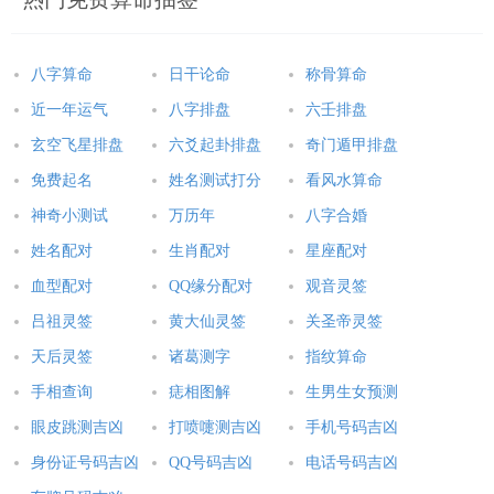
八字算命
日干论命
称骨算命
近一年运气
八字排盘
六壬排盘
玄空飞星排盘
六爻起卦排盘
奇门遁甲排盘
免费起名
姓名测试打分
看风水算命
神奇小测试
万历年
八字合婚
姓名配对
生肖配对
星座配对
血型配对
QQ缘分配对
观音灵签
吕祖灵签
黄大仙灵签
关圣帝灵签
天后灵签
诸葛测字
指纹算命
手相查询
痣相图解
生男生女预测
眼皮跳测吉凶
打喷嚏测吉凶
手机号码吉凶
身份证号码吉凶
QQ号码吉凶
电话号码吉凶