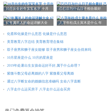
10月出生的牛宝宝名字 十月
己巳日与什么日子相合最好
出生的牛宝宝取什么名字好
己巳日相合婚配日柱
67年属羊人的命运详解大全
八字年柱戊土寅木是什么 年
67年属羊人的一生
柱戌寅
化斋和化缘是什么意思 化缘是什么意思
美育教育八字总结 美育教育理念集锦
双子座男和狮子座女能够 双子座男和狮子座女合得来吗
10月星座是什么 10月的星座是
2019年处暑出生女孩命运好不好,属于什么命理？
紫微斗数父母必离婚的八字 紫微看父母离婚
通过八字断女命的婚姻信息准确吗 女命八字直断
八字走什么运买房子 八字走什么运会买房
热门免费算命抽签