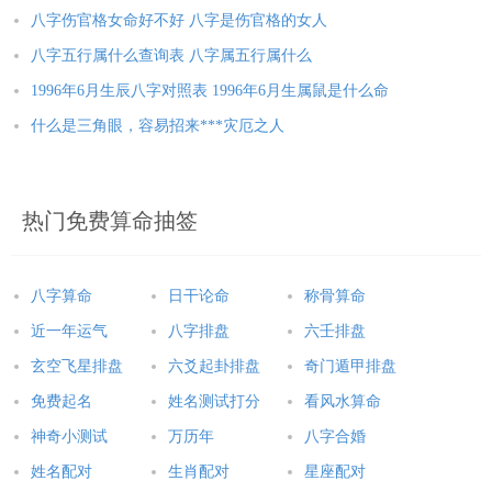
八字伤官格女命好不好 八字是伤官格的女人
八字五行属什么查询表 八字属五行属什么
1996年6月生辰八字对照表 1996年6月生属鼠是什么命
什么是三角眼，容易招来***灾厄之人
热门免费算命抽签
八字算命
日干论命
称骨算命
近一年运气
八字排盘
六壬排盘
玄空飞星排盘
六爻起卦排盘
奇门遁甲排盘
免费起名
姓名测试打分
看风水算命
神奇小测试
万历年
八字合婚
姓名配对
生肖配对
星座配对