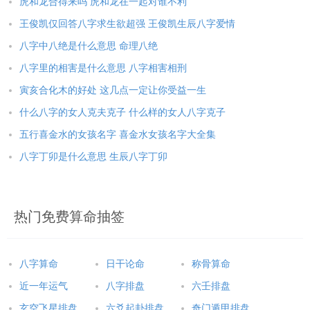
虎和龙合得来吗 虎和龙在一起对谁不利
王俊凯仅回答八字求生欲超强 王俊凯生辰八字爱情
八字中八绝是什么意思 命理八绝
八字里的相害是什么意思 八字相害相刑
寅亥合化木的好处 这几点一定让你受益一生
什么八字的女人克夫克子 什么样的女人八字克子
五行喜金水的女孩名字 喜金水女孩名字大全集
八字丁卯是什么意思 生辰八字丁卯
热门免费算命抽签
八字算命
日干论命
称骨算命
近一年运气
八字排盘
六壬排盘
玄空飞星排盘
六爻起卦排盘
奇门遁甲排盘