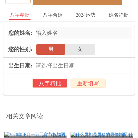
宜：嫁娶 移徙 入宅 开市 交易 修造 安葬 订婚
八字精批
八字合婚
2024运势
姓名祥批
忌：祈福 求嗣
您的姓名:
5-7 癸卯时 冲鸡 煞西 时冲癸酉 三合 大进 日禄 宝光
宜：祈福 求嗣 订婚 嫁娶 出行 求财 开市 交易 安床 赴任
您的性别:
男
女
忌：
出生日期:
7-9 甲辰时 冲狗 煞南 时冲甲戍 白虎 地兵
八字精批
重新填写
宜：
忌：白虎须用 麒麟符制 否则 诸事不宜 修造 动土
9-11 乙巳时 冲猪 煞东 时冲乙亥 不遇 玉堂 驿马 少微
相关文章阅读
宜：修造 盖屋 移徙 安床 入宅 开市 开仓 见贵 求财 嫁娶