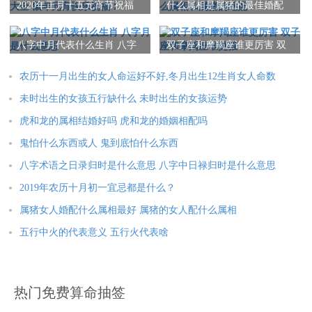
忌：赴任 出行
2020年正月十五元宵节祝福
什么属相是属猪的最佳婚配
语大全 鼠年元宵快乐祝福！
什么属相和属猪的绝配
11-13 丙午时 冲鼠 煞北 时冲丙子 狗食 路空 *** 长生
八字中月代表什么生肖 八字
双子座和摩羯座谁更厉害 双
月是什么意思
子座和摩羯座谁更狠
宜：求嗣 订婚 嫁娶 出行 求财 开市 交易 安床
农历十一月出生的女人命运好不好,冬月出生12生肖女人命数
忌：祭祀 祈福 斋醮 酬神
未时出生的女孩五行缺什么 未时出生的女孩运势
13-15 丁未时 冲牛 煞西 时冲丁丑 日建 元武 路空 右弼
虎和龙的属相结婚好吗 虎和龙的婚姻相配吗
鬼怕什么东西或人 鬼到底怕什么东西
宜：见贵 求财 嫁娶 进人口 移徙 安葬
八字术语之日录归时是什么意思 八字中日禄归时是什么意思
忌：造船 乘船 赴任 出行 修造 动土 祭祀 祈福 斋醮 开光
2019年农历十月初一宜忌都是什么？
属猪女人婚配什么属相最好 属猪的女人配什么属相
15-17 戊申时 冲虎 煞南 时冲戊寅 天贼 大退 罗纹
五行中火的代表意义 五行火代表啥
宜：求嗣 出行 求财 嫁娶
忌：祭祀 祈福 斋醮 酬神 开光 修造 安葬
热门免费算命抽签
17-19 己酉时 冲兔 煞东 时冲己卯 勾陈 比肩