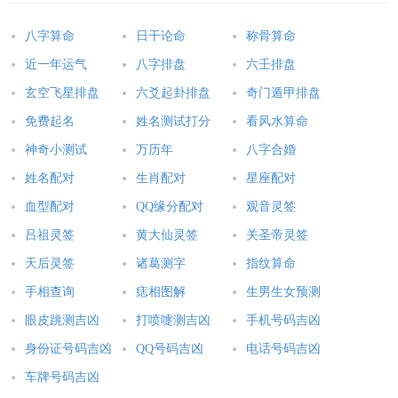
宜：
八字算命
日干论命
称骨算命
忌：赴任 出行 修造
近一年运气
八字排盘
六壬排盘
玄空飞星排盘
六爻起卦排盘
奇门遁甲排盘
19-21 庚戌时 冲龙 煞北 时冲庚辰 天兵 日刑 喜神 青龙
免费起名
姓名测试打分
看风水算命
宜：祈福 求嗣 订婚 嫁娶 求财 开市 交易 安床
神奇小测试
万历年
八字合婚
忌：上梁 盖屋 入殓 赴任 出行
姓名配对
生肖配对
星座配对
血型配对
QQ缘分配对
观音灵签
21-23 辛亥时 冲蛇 煞西 时冲辛巳 三合 福星 明堂 国印
吕祖灵签
黄大仙灵签
关圣帝灵签
宜：祈福 求嗣 订婚 嫁娶 出行 求财 开市 交易 安床 祭祀 修造 盖
天后灵签
诸葛测字
指纹算命
屋 移徙 作灶
手相查询
痣相图解
生男生女预测
忌：
眼皮跳测吉凶
打喷嚏测吉凶
手机号码吉凶
身份证号码吉凶
QQ号码吉凶
电话号码吉凶
本文：
车牌号码吉凶
公历2018年12月31日是农历几月几日,公历2018年12月31日是农历几月几号