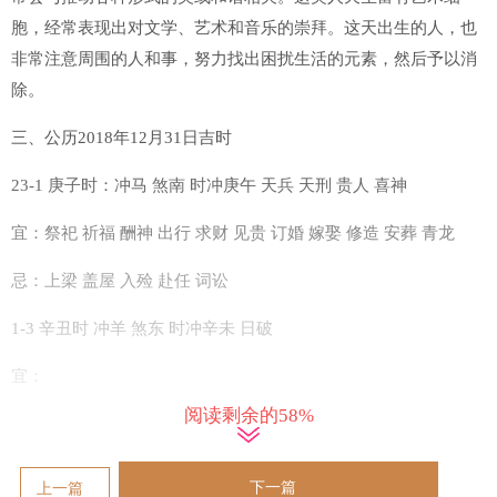
胞，经常表现出对文学、艺术和音乐的崇拜。这天出生的人，也
非常注意周围的人和事，努力找出困扰生活的元素，然后予以消
除。
三、公历2018年12月31日吉时
23-1 庚子时：冲马 煞南 时冲庚午 天兵 天刑 贵人 喜神
宜：祭祀 祈福 酬神 出行 求财 见贵 订婚 嫁娶 修造 安葬 青龙
忌：上梁 盖屋 入殓 赴任 词讼
1-3 辛丑时 冲羊 煞东 时冲辛未 日破
宜：
阅读剩余的58%
忌：日时相冲 诸事不宜
3-5 壬寅时 冲猴 煞北 时冲壬申 六戊 帝旺 金匮 福德
下一篇
上一篇