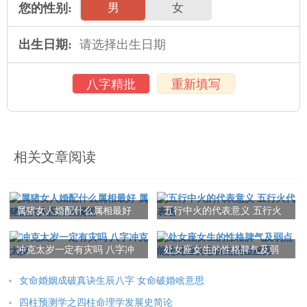
您的性别:
男
女
出生日期:
八字精批
重新填写
相关文章阅读
属猪女人婚配什么属相最好
五行中火的代表意义 五行火
属猪的女人配什么属相
代表啥
冲克太岁一定有灾吗 八字冲
处女座女生的性格脾气及弱
克太岁
点 能把处座女心偷走的星座
男
女命婚姻成破真诀生辰八字 女命破婚啥意思
四柱预测学之四柱命理学发展史简论