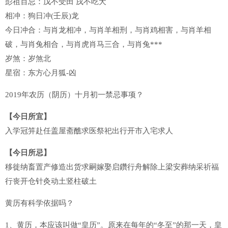
彭祖百忌：戊不受田 戌不吃犬
相冲：狗日冲(壬辰)龙
今日冲合：与肖龙相冲，与肖羊相刑，与肖鸡相害，与肖羊相
破，与肖兔相合，与肖虎肖马三合，与肖兔***
岁煞：岁煞北
星宿：东方心月狐-凶
2019年农历（阴历）十月初一禁忌事项？
【今日所宜】
入学冠笄赴任盖屋斋醮求医祭祀出行开市入宅求人
【今日所忌】
移徙纳畜置产修造出货求嗣嫁娶启鑽行舟解除上梁安葬纳采祈福
行丧开仓针灸动土竖柱破土
黄历有科学依据吗？
1、黄历，本应该叫做“皇历”。原来在每年的“冬至”的那一天，皇