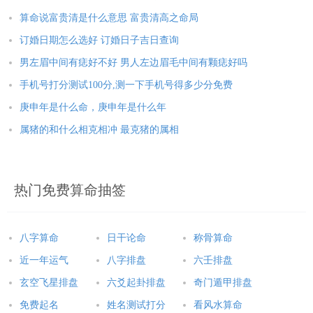
算命说富贵清是什么意思 富贵清高之命局
订婚日期怎么选好 订婚日子吉日查询
男左眉中间有痣好不好 男人左边眉毛中间有颗痣好吗
手机号打分测试100分,测一下手机号得多少分免费
庚申年是什么命，庚申年是什么年
属猪的和什么相克相冲 最克猪的属相
热门免费算命抽签
八字算命
日干论命
称骨算命
近一年运气
八字排盘
六壬排盘
玄空飞星排盘
六爻起卦排盘
奇门遁甲排盘
免费起名
姓名测试打分
看风水算命