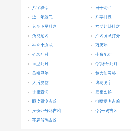
八字算命
日干论命
近一年运气
八字排盘
玄空飞星排盘
六爻起卦排盘
免费起名
姓名测试打分
神奇小测试
万历年
姓名配对
生肖配对
血型配对
QQ缘分配对
吕祖灵签
黄大仙灵签
天后灵签
诸葛测字
手相查询
痣相图解
眼皮跳测吉凶
打喷嚏测吉凶
身份证号码吉凶
QQ号码吉凶
车牌号码吉凶