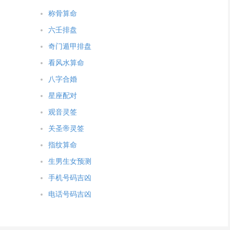
称骨算命
六壬排盘
奇门遁甲排盘
看风水算命
八字合婚
星座配对
观音灵签
关圣帝灵签
指纹算命
生男生女预测
手机号码吉凶
电话号码吉凶