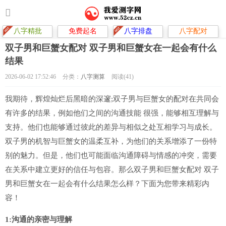
八字精批
免费起名
八字排盘
八字配对
双子男和巨蟹女配对 双子男和巨蟹女在一起会有什么
结果
2026-06-02 17:52:46
分类：
八字测算
阅读(41)
我期待，辉煌灿烂后黑暗的深邃;双子男与巨蟹女的配对在共同会
有许多的结果，例如他们之间的沟通技能 很强，能够相互理解与
支持。他们也能够通过彼此的差异与相似之处互相学习与成长。
双子男的机智与巨蟹女的温柔互补，为他们的关系增添了一份特
别的魅力。但是，他们也可能面临沟通障碍与情感的冲突，需要
在关系中建立更好的信任与包容。那么双子男和巨蟹女配对 双子
男和巨蟹女在一起会有什么结果怎么样？下面为您带来精彩内
容！
1:沟通的亲密与理解