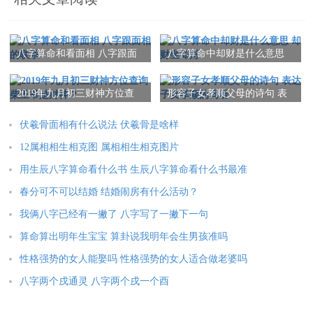
双子男与巨蟹女才能共同克服在这些难题，并真正实现他们的美
好未来。
八字算命和看面相 八字跟面
八字算命中却财是什么意思
相的联系
却财坐却财
以本文分析了双子男与巨蟹女配对的结果。他们之间的沟通亲密
与理解，学习与成长的机遇，充斥魅力的互补关系以及可能遇到
2019年九月初三财神方位查
形容子女孝顺父母的诗句 表
的沟通障碍与情感冲突。在同时，文章也指出了他们未来的可能
询 柴王爷是财神？
达子女孝顺的词语
伏羲骨面相有什么说法 伏羲骨是啥样
性与需要克服的挑战。通过本文分析，可以看出双子男与巨蟹女
的配对有着许多优点 与潜力，但也需要在关系中建立信任与包
12属相相生相克图 属相相生相克图片
容。他们的未来将充斥希望与幸福。
用生辰八字算命看什么书 生辰八字算命看什么书最准
春分可不可以结婚 结婚闹房有什么活动？
本文：
双子男和巨蟹女配对 双子男和巨蟹女在一起会有什么结果
我俩八字已经有一撇了 八字写了一撇下一句
算命算出明年生宝宝 算卦说我明年会生男孩准吗
性格强势的女人能娶吗 性格强势的女人适合做老婆吗
八字两个戌通灵 八字两个戌一个酉