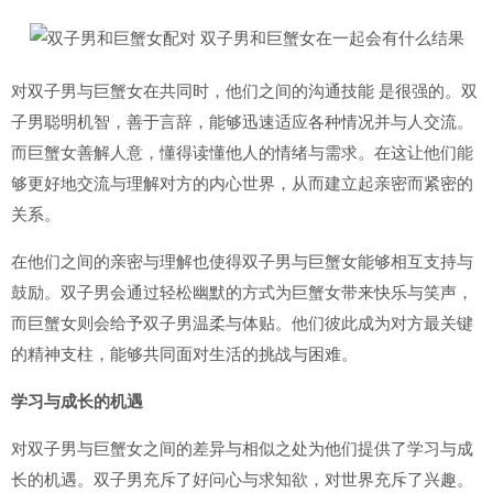
对双子男与巨蟹女在共同时，他们之间的沟通技能 是很强的。双
子男聪明机智，善于言辞，能够迅速适应各种情况并与人交流。
而巨蟹女善解人意，懂得读懂他人的情绪与需求。在这让他们能
够更好地交流与理解对方的内心世界，从而建立起亲密而紧密的
关系。
在他们之间的亲密与理解也使得双子男与巨蟹女能够相互支持与
鼓励。双子男会通过轻松幽默的方式为巨蟹女带来快乐与笑声，
而巨蟹女则会给予双子男温柔与体贴。他们彼此成为对方最关键
的精神支柱，能够共同面对生活的挑战与困难。
学习与成长的机遇
对双子男与巨蟹女之间的差异与相似之处为他们提供了学习与成
长的机遇。双子男充斥了好问心与求知欲，对世界充斥了兴趣。