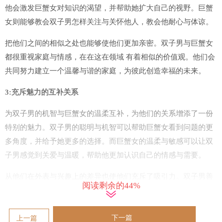
他会激发巨蟹女对知识的渴望，并帮助她扩大自己的视野。巨蟹
女则能够教会双子男怎样关注与关怀他人，教会他耐心与体谅。
把他们之间的相似之处也能够使他们更加亲密。双子男与巨蟹女
都很重视家庭与情感，在在这在领域 有着相似的价值观。他们会
共同努力建立一个温馨与谐的家庭，为彼此创造幸福的未来。
3:充斥魅力的互补关系
为双子男的机智与巨蟹女的温柔互补，为他们的关系增添了一份
特别的魅力。双子男的聪明与机智可以帮助巨蟹女看到问题的更
多角度，并给予她更多的选择。而巨蟹女的温柔与敏感可以让双
子男感觉到关爱与温暖，帮助他更加认识自己的情感与需要。
从他们在外表与兴趣上的差异也使他们充斥了吸引力。双子男善
阅读剩余的44%
于社交与思考，开朗活泼;而巨蟹女温柔体贴，宅家型。他们之间
的互补关系让他们在朋友圈与社交场合中受到其他人的羡慕与喜
爱。
下一篇
上一篇