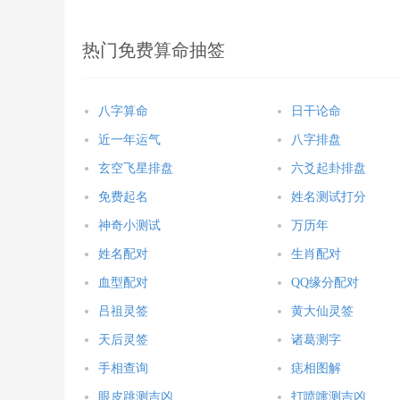
热门免费算命抽签
八字算命
日干论命
近一年运气
八字排盘
玄空飞星排盘
六爻起卦排盘
免费起名
姓名测试打分
神奇小测试
万历年
姓名配对
生肖配对
血型配对
QQ缘分配对
吕祖灵签
黄大仙灵签
天后灵签
诸葛测字
手相查询
痣相图解
眼皮跳测吉凶
打喷嚏测吉凶