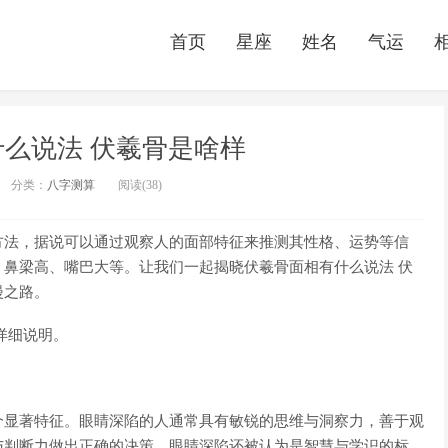
首页
星座
姓名
气运
么说法 伏羲骨是啥样
分类：
八字测算
阅读(38)
方法，据说可以通过观察人的面部特征来推测其性格、运势等信
鼻梁高、嘴巴大等。让我们一起揭晓伏羲骨面相有什么说法 伏
漫之路。
详细说明。
个显著特征。眼睛深陷的人通常具有敏锐的思维与洞察力，善于观
与判断力做出正确的决策。眼睛深陷还被认为是智慧与学识的标