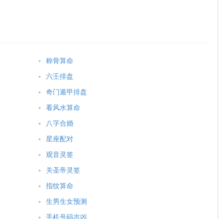
称骨算命
六壬排盘
奇门遁甲排盘
看风水算命
八字合婚
星座配对
观音灵签
关圣帝灵签
指纹算命
生男生女预测
手机号码吉凶