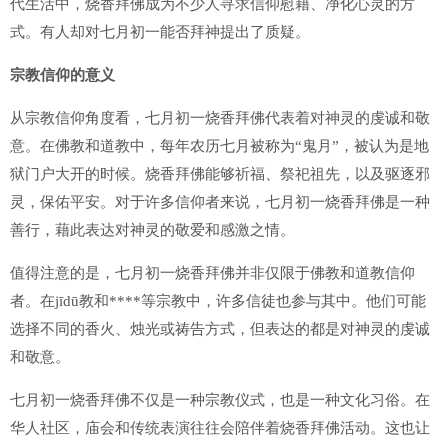
代生活中，烧香拜佛成为不少人寻求信仰慰藉、净化心灵的方
式。有人却对七月初一能否拜神提出了质疑。
宗教信仰的意义
从宗教信仰角度看，七月初一烧香拜佛代表着对神灵的虔诚和敬
意。在佛教和道教中，每年农历七月被称为“鬼月”，被认为是地
狱门户大开的时候。烧香拜佛能够祈福、祭祀祖先，以及驱逐邪
灵，保佑平安。对于许多信仰者来说，七月初一烧香拜佛是一种
善行，藉此表达对神灵的敬爱和感激之情。
值得注意的是，七月初一烧香拜佛并非仅限于佛教和道教信仰
者。在jīdū教和****等宗教中，许多信徒也参与其中。他们可能
选择不同的香火、烛光或祷告方式，但表达的都是对神灵的虔诚
和敬意。
七月初一烧香拜佛不仅是一种宗教仪式，也是一种文化习俗。在
华人社区，庙会和传统表演往往会陪伴着烧香拜佛活动。这也让