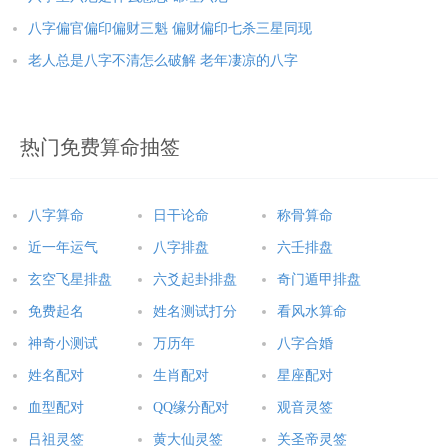
八字偏官偏印偏财三魁 偏财偏印七杀三星同现
老人总是八字不清怎么破解 老年凄凉的八字
热门免费算命抽签
八字算命
日干论命
称骨算命
近一年运气
八字排盘
六壬排盘
玄空飞星排盘
六爻起卦排盘
奇门遁甲排盘
免费起名
姓名测试打分
看风水算命
神奇小测试
万历年
八字合婚
姓名配对
生肖配对
星座配对
血型配对
QQ缘分配对
观音灵签
吕祖灵签
黄大仙灵签
关圣帝灵签