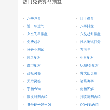
热门免费算命抽签
八字算命
日干论命
近一年运气
八字排盘
玄空飞星排盘
六爻起卦排盘
免费起名
姓名测试打分
神奇小测试
万历年
姓名配对
生肖配对
血型配对
QQ缘分配对
吕祖灵签
黄大仙灵签
天后灵签
诸葛测字
手相查询
痣相图解
眼皮跳测吉凶
打喷嚏测吉凶
身份证号码吉凶
QQ号码吉凶