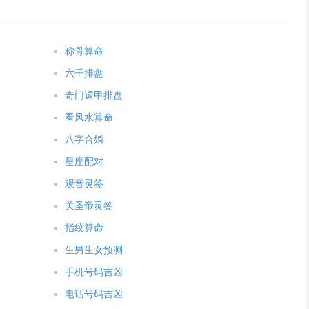
称骨算命
六壬排盘
奇门遁甲排盘
看风水算命
八字合婚
星座配对
观音灵签
关圣帝灵签
指纹算命
生男生女预测
手机号码吉凶
电话号码吉凶