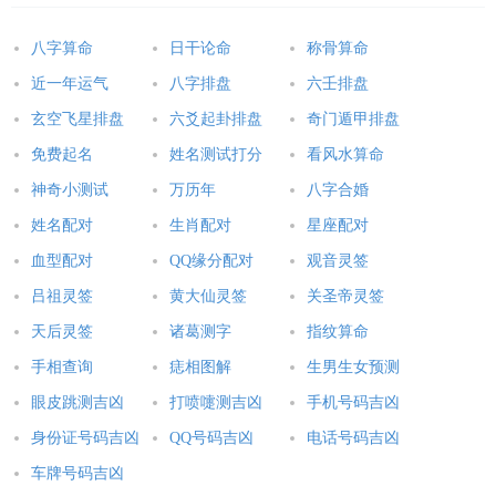
八字算命
日干论命
称骨算命
近一年运气
八字排盘
六壬排盘
玄空飞星排盘
六爻起卦排盘
奇门遁甲排盘
免费起名
姓名测试打分
看风水算命
神奇小测试
万历年
八字合婚
姓名配对
生肖配对
星座配对
血型配对
QQ缘分配对
观音灵签
吕祖灵签
黄大仙灵签
关圣帝灵签
天后灵签
诸葛测字
指纹算命
手相查询
痣相图解
生男生女预测
眼皮跳测吉凶
打喷嚏测吉凶
手机号码吉凶
身份证号码吉凶
QQ号码吉凶
电话号码吉凶
车牌号码吉凶