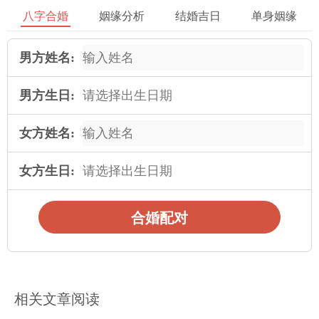
姻中通常是相对幸福美满的。
八字合婚
姻缘分析
结婚吉日
单身姻缘
(2)对女八字纯阳命:纯阳女命的婚姻前景也是非常好的，她们自立
男方姓名:
自主的性格与追求进取的精神会使得婚姻更加稳固与成功。
【6、总结】
男方生日:
全阳与纯阳是八字命理中对于女命的两种特殊命格。全阳女命与
女方姓名:
纯阳女命在婚姻中有部分细微的区别，包括命格特征 、看性格特
征 、婚姻观念、感情表达与婚姻前景等在领域 。她们都具备积极
女方生日:
的性格与追求美好婚姻的态度，所以婚姻的成功与否还是要看双
方的努力与相互理解。
合婚配对
本文：
八字全阳与纯阳的女命婚姻 女八字全阳和纯阳的区别
相关文章阅读