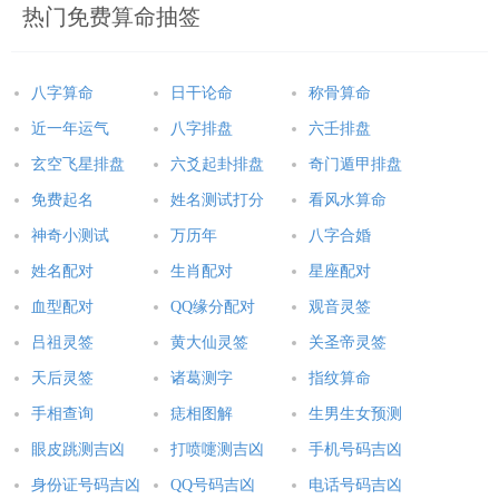
热门免费算命抽签
八字算命
日干论命
称骨算命
近一年运气
八字排盘
六壬排盘
玄空飞星排盘
六爻起卦排盘
奇门遁甲排盘
免费起名
姓名测试打分
看风水算命
神奇小测试
万历年
八字合婚
姓名配对
生肖配对
星座配对
血型配对
QQ缘分配对
观音灵签
吕祖灵签
黄大仙灵签
关圣帝灵签
天后灵签
诸葛测字
指纹算命
手相查询
痣相图解
生男生女预测
眼皮跳测吉凶
打喷嚏测吉凶
手机号码吉凶
身份证号码吉凶
QQ号码吉凶
电话号码吉凶