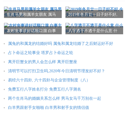
生肖马男和属羊女朋友 属马
2019年冬月廿一日子好不好,
男生和属羊女
今天时辰吉凶查询！
农村丧事讲好话顺口溜 白事
八字透干不透干是什么意 什
主持人台词丧事主持词
么叫八字透干
属兔的和属龙的结婚好吗 属兔和属龙结婚了之后财运好不好
占卜命运之轮事业 塔罗占卜命运之轮
离开巨蟹女的男人会怎么样 离开巨蟹座
清明节可以打扫卫生吗,2020年今日清明节理发好不好？
易经六十四卦, 六十四卦与企业管理制度（八）
免费五行八字姓名打分 免费五行八字测名
两个生肖马的婚姻关系怎么样 男马女马千万别在一起
白羊男跟射手女啪啪 白羊男和射手女的情侣值