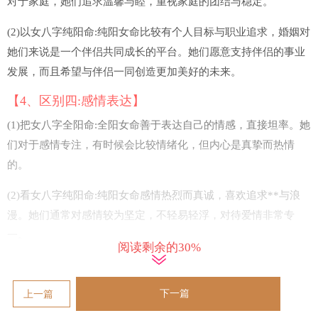
对于家庭，她们追求温馨与睦，重视家庭的团结与稳定。
(2)以女八字纯阳命:纯阳女命比较有个人目标与职业追求，婚姻对
她们来说是一个伴侣共同成长的平台。她们愿意支持伴侣的事业
发展，而且希望与伴侣一同创造更加美好的未来。
【4、区别四:感情表达】
(1)把女八字全阳命:全阳女命善于表达自己的情感，直接坦率。她
们对于感情专注，有时候会比较情绪化，但内心是真挚而热情
的。
(2)看女八字纯阳命:纯阳女命感情热烈而真诚，喜欢追求**与浪
漫。她们通常对感情较为坚定，不轻易轻浮，对待爱情非常专
一。
阅读剩余的30%
【5、区别五:婚姻前景】
(1)以女八字全阳命:全阳女命的婚姻前景普通是比较积极的，她们
下一篇
上一篇
有着开朗积极的性格，对于婚姻有较高的要求与期望，所以在婚