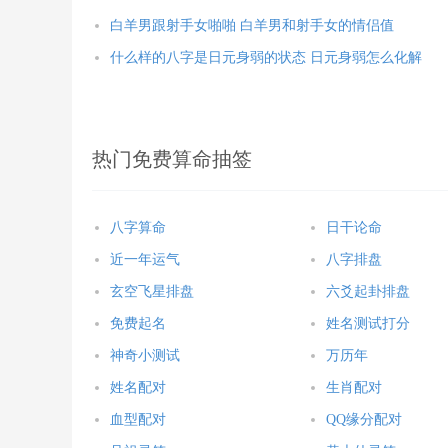
白羊男跟射手女啪啪 白羊男和射手女的情侣值
什么样的八字是日元身弱的状态 日元身弱怎么化解
热门免费算命抽签
八字算命
日干论命
近一年运气
八字排盘
玄空飞星排盘
六爻起卦排盘
免费起名
姓名测试打分
神奇小测试
万历年
姓名配对
生肖配对
血型配对
QQ缘分配对