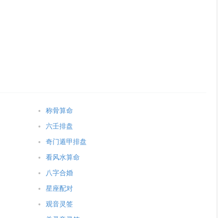
称骨算命
六壬排盘
奇门遁甲排盘
看风水算命
八字合婚
星座配对
观音灵签