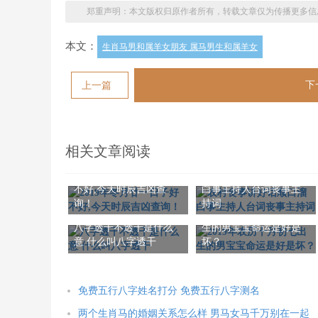
郑重声明：本文版权归原作者所有，转载文章仅为传播更多信
本文：
生肖马男和属羊女朋友 属马男生和属羊女
下
上一篇
相关文章阅读
2019年冬月廿一日子好
农村丧事讲好话顺口溜
不好,今天时辰吉凶查
白事主持人台词丧事主
询！
持词
2019年农历十月初七出
八字透干不透干是什么
生的男宝宝命运是好是
意 什么叫八字透干
坏？
免费五行八字姓名打分 免费五行八字测名
两个生肖马的婚姻关系怎么样 男马女马千万别在一起