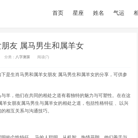
首页
星座
姓名
气运
朋友 属马男生和属羊女
分类：
八字测算
阅读(7)
下是生肖马男和属羊女朋友 属马男生和属羊女的分享，可供参
马与羊，他们在共同的相处之道有着独特的魅力与可塑性。在在这
属羊女朋友属马男生与属羊女的相处之道，包括性格特征 、以兴
们的相互关系与沟通技巧。
明的个性特征 。马的人聪明、从机智、热情开朗。他们善于与