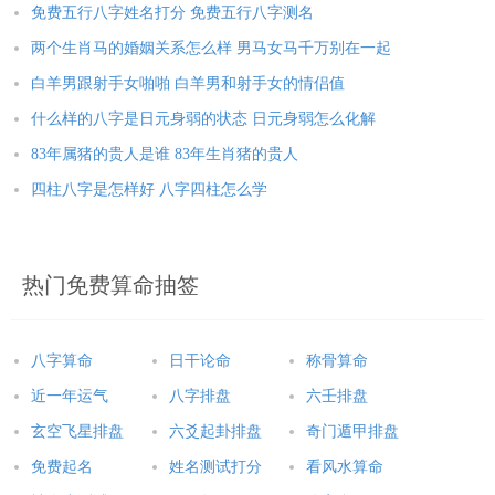
免费五行八字姓名打分 免费五行八字测名
两个生肖马的婚姻关系怎么样 男马女马千万别在一起
白羊男跟射手女啪啪 白羊男和射手女的情侣值
什么样的八字是日元身弱的状态 日元身弱怎么化解
83年属猪的贵人是谁 83年生肖猪的贵人
四柱八字是怎样好 八字四柱怎么学
热门免费算命抽签
八字算命
日干论命
称骨算命
近一年运气
八字排盘
六壬排盘
玄空飞星排盘
六爻起卦排盘
奇门遁甲排盘
免费起名
姓名测试打分
看风水算命