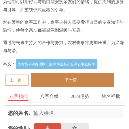
为他们可以用好话与顺口溜安抚亲友们的情绪，提供周到的服务
与引导，并重视仪式流程的引导。
对在繁重的丧事工作中，丧事主持人需要发挥自己的专业知识与
温情，使每个亲友都能感觉到温暖与安慰。
通过与丧事主持人的合作与努力，农村丧事将更加庄重、为温馨
与与谐。
本文：
农村丧事讲好话顺口溜 白事主持人台词丧事主持词
下一篇
上一篇
八字精批
八字合婚
2024运势
姓名祥批
您的姓名:
您的性别:
男
女