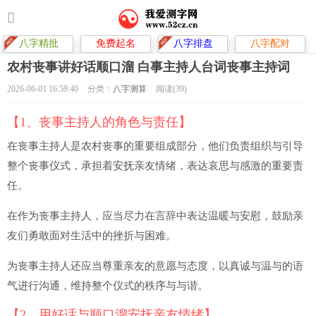
八字精批
免费起名
八字排盘
八字配对
农村丧事讲好话顺口溜 白事主持人台词丧事主持词
2026-06-01 16:59:40
分类：
八字测算
阅读(39)
【1、丧事主持人的角色与责任】
在丧事主持人是农村丧事的重要组成部分，他们负责组织与引导
整个丧事仪式，承担着安抚亲友情绪，表达哀思与感激的重要责
任。
在作为丧事主持人，应当尽力在言辞中表达温暖与安慰，鼓励亲
友们勇敢面对生活中的挫折与困难。
为丧事主持人还应当尊重亲友的意愿与态度，以真诚与温与的语
气进行沟通，维持整个仪式的秩序与与谐。
【2、用好话与顺口溜安抚亲友情绪】