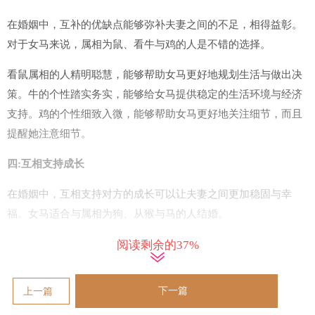
在婚姻中，互补的优缺点能够弥补夫妻之间的不足，相得益彰。
对于女马来说，属相为鼠、看牛与鸡的人是不错的选择。
看鼠属相的人精明聪慧，能够帮助女马更好地规划生活与做出决
策。牛的个性踏实务实，能够给女马提供稳定的生活环境与经济
支持。鸡的个性细致入微，能够帮助女马更好地关注细节，而且
提醒她注意细节。
四:互相支持成长
在婚姻中，互相支持对方的成长可以让夫妻之间更加稳固与幸
福。女马适合与属相为狗、从猴与马的人结婚。
在狗属相的人忠诚可靠，能够帮助女马稳定发展事业，而且提供
阅读剩余的37%
精神上的支持。猴子机智聪明，能够与女马共同探索与创新。与
属马的人结婚，双方会彼此激励，共同追求进步与成长。
下一篇
上一篇
总结来说，女马适合与兔、从猴、蛇、猪、羊、虎、龙、鼠、