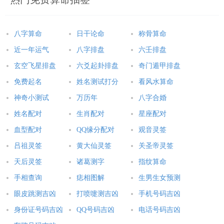
八字算命
日干论命
称骨算命
近一年运气
八字排盘
六壬排盘
玄空飞星排盘
六爻起卦排盘
奇门遁甲排盘
免费起名
姓名测试打分
看风水算命
神奇小测试
万历年
八字合婚
姓名配对
生肖配对
星座配对
血型配对
QQ缘分配对
观音灵签
吕祖灵签
黄大仙灵签
关圣帝灵签
天后灵签
诸葛测字
指纹算命
手相查询
痣相图解
生男生女预测
眼皮跳测吉凶
打喷嚏测吉凶
手机号码吉凶
身份证号码吉凶
QQ号码吉凶
电话号码吉凶