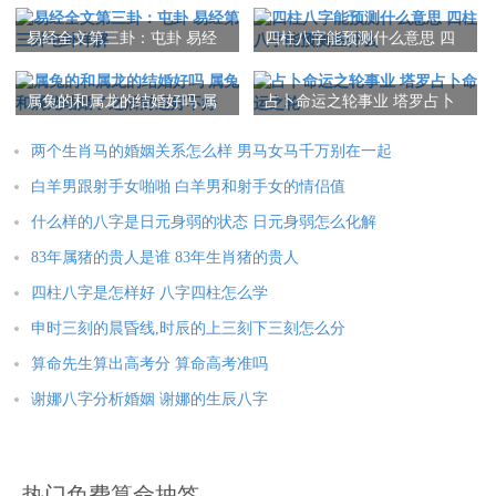
易经全文第三卦：屯卦 易经
四柱八字能预测什么意思 四
本文：
女马配什么生肖结婚更好呢 女马跟什么属相配
第三卦屯卦详解
柱八字能预测些什么
属兔的和属龙的结婚好吗 属
占卜命运之轮事业 塔罗占卜
兔和属龙结婚了之后财运好
命运之轮
不好
两个生肖马的婚姻关系怎么样 男马女马千万别在一起
白羊男跟射手女啪啪 白羊男和射手女的情侣值
什么样的八字是日元身弱的状态 日元身弱怎么化解
83年属猪的贵人是谁 83年生肖猪的贵人
四柱八字是怎样好 八字四柱怎么学
申时三刻的晨昏线,时辰的上三刻下三刻怎么分
算命先生算出高考分 算命高考准吗
谢娜八字分析婚姻 谢娜的生辰八字
热门免费算命抽签