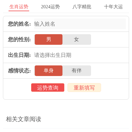
生肖运势
2024运势
八字精批
十年大运
牛、鸡、狗、马在这些生肖的人结婚。在这些生肖与女马相处与
谐，有共同的兴趣爱好，互补优缺点，而且能够互相支持成长。
您的姓名:
当然，最终的婚姻选择还是要以双方的个性、爱情与互相的努力
为基础。希望每一对夫妻都能够建立一个美满幸福的家庭！
您的性别:
男
女
2025年运势
出生日期:
属鼠人2025年全年运势详解
属牛人2025年全年运势详解
感情状态:
单身
有伴
属虎人2025年全年运势详解
属兔人2025年全年运势详解
运势查询
重新填写
属龙人2025年全年运势详解
属蛇人2025年全年运势详解
属马人2025年全年运势详解
属羊人2025年全年运势详解
属猴人2025年全年运势详解
属鸡人2025年全年运势详解
相关文章阅读
属狗人2025年全年运势详解
属猪人2025年全年运势详解