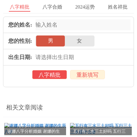
八字精批
八字合婚
2024运势
姓名祥批
5、掌握自己的命运
五、算命不能代替实际努力
您的姓名:
1、实力决定未来
您的性别:
男
女
2、为未来做好准备
出生日期:
3、不依赖算命结果
4、在现实中寻找机遇
八字精批
重新填写
5、坚持不懈的努力
六、
相关文章阅读
当通过对算命先生算出高考分的介绍，我们可以得出结论 ，算命
并不能准确预测高考成绩。我们应当 保持理性与冷静的态度，相
信个人的努力与实力决定所有，不盲从信命，建立正确的人生
谢娜八字分析婚姻 谢娜的生
五行有三水三土好吗 五行三