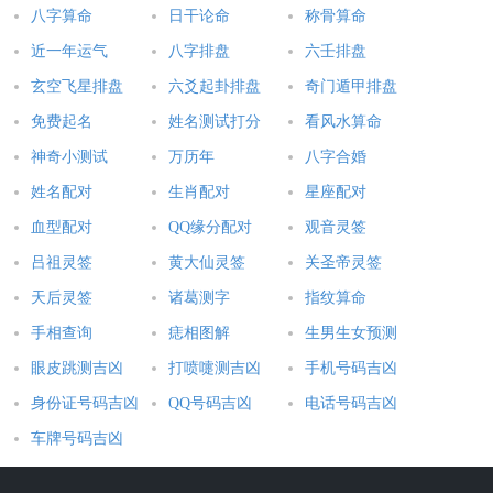
八字算命
日干论命
称骨算命
近一年运气
八字排盘
六壬排盘
玄空飞星排盘
六爻起卦排盘
奇门遁甲排盘
免费起名
姓名测试打分
看风水算命
神奇小测试
万历年
八字合婚
姓名配对
生肖配对
星座配对
血型配对
QQ缘分配对
观音灵签
吕祖灵签
黄大仙灵签
关圣帝灵签
天后灵签
诸葛测字
指纹算命
手相查询
痣相图解
生男生女预测
眼皮跳测吉凶
打喷嚏测吉凶
手机号码吉凶
身份证号码吉凶
QQ号码吉凶
电话号码吉凶
车牌号码吉凶