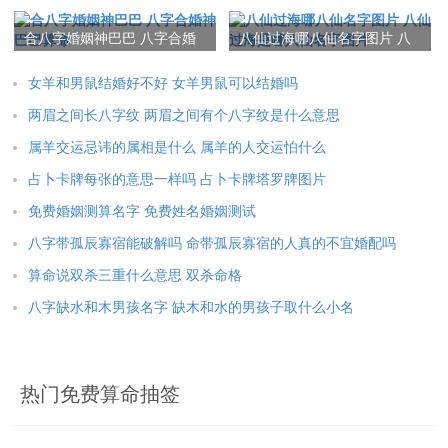
辰八字
土三水是什么命
观。
合八字婚姻神巴巴 八字合婚
八仙过海哪八仙名字图片 八
本文：
算命先生算出高考分 算命高考准吗
神巴巴算命
仙过海是哪八仙名字图片
女羊和男鼠结婚好不好 女羊男鼠可以结婚吗
两眉之间长八字纹 两眉之间有个八字纹是什么意思
属羊交运忌讳的属相是什么 属羊的人交运怕什么
占卜卡牌每张的意思一样吗 占卜卡牌塔罗牌图片
免费婚姻测算名字 免费姓名婚姻测试
八字带孤辰寡宿能破解吗 命带孤辰寡宿的人真的不宜婚配吗
算命说双杀三重什么意思 双杀命格
八字缺水和木男孩名字 缺木和水的男孩子取什么小名
热门免费算命抽签