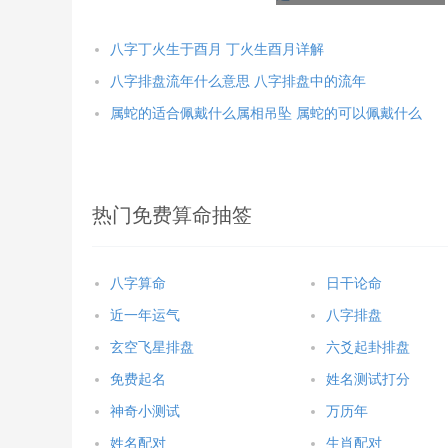
八字丁火生于酉月 丁火生酉月详解
八字排盘流年什么意思 八字排盘中的流年
属蛇的适合佩戴什么属相吊坠 属蛇的可以佩戴什么
热门免费算命抽签
八字算命
日干论命
近一年运气
八字排盘
玄空飞星排盘
六爻起卦排盘
免费起名
姓名测试打分
神奇小测试
万历年
姓名配对
生肖配对