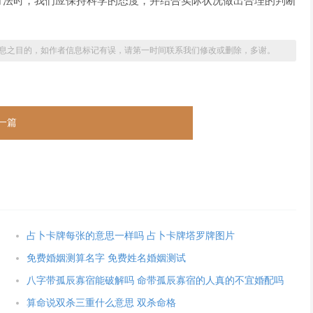
方法时，我们应保持科学的态度，并结合实际状况做出合理的判断
息之目的，如作者信息标记有误，请第一时间联系我们修改或删除，多谢。
一篇
占卜卡牌每张的意思一样吗 占卜卡牌塔罗牌图片
免费婚姻测算名字 免费姓名婚姻测试
八字带孤辰寡宿能破解吗 命带孤辰寡宿的人真的不宜婚配吗
算命说双杀三重什么意思 双杀命格