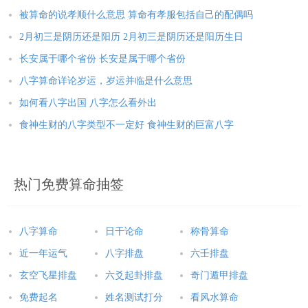
被算命的说孝顺什么意思 算命有孝服包括自己的配偶吗
2月初三是阴历还是阳历 2月初三是阴历还是阳历生日
长安属于哪个省份 长安是属于哪个省份
八字算命详论岁运，岁运并临是什么意思
如何看八字出国 八字怎么看外出
食神生财的八字类型不一定好 食神生财的巨富八字
热门免费算命抽签
八字算命
日干论命
称骨算命
近一年运气
八字排盘
六壬排盘
玄空飞星排盘
六爻起卦排盘
奇门遁甲排盘
免费起名
姓名测试打分
看风水算命