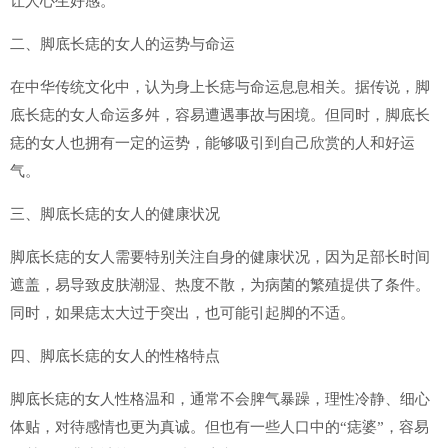
让人心生好感。
二、脚底长痣的女人的运势与命运
在中华传统文化中，认为身上长痣与命运息息相关。据传说，脚
底长痣的女人命运多舛，容易遭遇事故与困境。但同时，脚底长
痣的女人也拥有一定的运势，能够吸引到自己欣赏的人和好运
气。
三、脚底长痣的女人的健康状况
脚底长痣的女人需要特别关注自身的健康状况，因为足部长时间
遮盖，易导致皮肤潮湿、热度不散，为病菌的繁殖提供了条件。
同时，如果痣太大过于突出，也可能引起脚的不适。
四、脚底长痣的女人的性格特点
脚底长痣的女人性格温和，通常不会脾气暴躁，理性冷静、细心
体贴，对待感情也更为真诚。但也有一些人口中的“痣婆”，容易