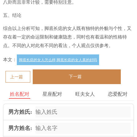
八卦而且非常计较，需要特别注意。
五、结论
综合以上分析可知，脚底长痣的女人既有独特的外貌与个性，又
存在着一定的命运限制和健康隐患，同时也有着温和的性格特
点。不同的人对此有不同的看法，个人观点仅供参考。
本文：
脚底长痣的女人怎么样,脚底长痣的女人真的好吗
下一篇
上一篇
姓名配对
星座配对
旺夫女人
恋爱配对
男方姓氏:
男方姓名: