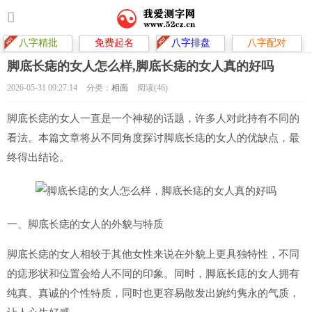
八字精批
免费起名
八字排盘
八字配对
脚底长痣的女人怎么样,脚底长痣的女人真的好吗
2026-05-31 09:27:14
分类：
相面
阅读(46)
脚底长痣的女人一直是一个神秘的话题，许多人对此持有不同的
看法。本篇文章将从不同角度探讨脚底长痣的女人的优缺点，最
终得出结论。
一、脚底长痣的女人的外貌与特质
脚底长痣的女人相较于其他女性来说在外貌上更具独特性，不同
的痣形状和位置会给人不同的印象。同时，脚底长痣的女人拥有
纯真、真诚的个性特质，同时也更容易散发出婉约隽永的气质，