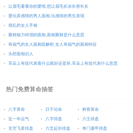
让眉毛看看你的爱情,想让眉毛长浓长密长长
爱玩弄感情的男人面相,玩感情的男生表现
很乱的女人手相
聚财能力特强的面相,面相聚财是什么意思
有福气的女人面相痣解析,女人有福气的面相特征
头部面相识人
耳朵上有痣代表着什么呢好还是坏,耳朵上有痣代表什么意思
热门免费算命抽签
八字算命
日干论命
称骨算命
近一年运气
八字排盘
六壬排盘
玄空飞星排盘
六爻起卦排盘
奇门遁甲排盘