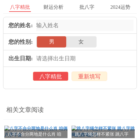
八字精批
财运分析
批八字
2024运势
4、怕老婆的男人怎样在事业与家庭之间寻求平衡？
5、怕老婆的男人怎样改变自我的思维模式，提升家庭幸福感？
您的姓名:
五、怕老婆的男人的人际关系处理
您的性别:
男
女
1、怕老婆的男人怎样与家人、亲友与同事相处融洽？
出生日期:
2、当怕老婆的男人怎样改变自我的沟通方式，提升人际关系处理
技能 ？
八字精批
重新填写
3、怕老婆的男人怎样应对他人负面情绪的作用？
4、怕老婆的男人在职场中怎样建立自己的人脉关系？
相关文章阅读
5、怕老婆的男人怎样兼顾他人的需求与自己的利益？
六、怕老婆的男人的情感管理建议
八字不合分两地是什么肖 咱
跳八字绳怎样不紧张 跳八字