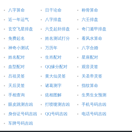
八字算命
日干论命
称骨算命
近一年运气
八字排盘
六壬排盘
玄空飞星排盘
六爻起卦排盘
奇门遁甲排盘
免费起名
姓名测试打分
看风水算命
神奇小测试
万历年
八字合婚
姓名配对
生肖配对
星座配对
血型配对
QQ缘分配对
观音灵签
吕祖灵签
黄大仙灵签
关圣帝灵签
天后灵签
诸葛测字
指纹算命
手相查询
痣相图解
生男生女预测
眼皮跳测吉凶
打喷嚏测吉凶
手机号码吉凶
身份证号码吉凶
QQ号码吉凶
电话号码吉凶
车牌号码吉凶