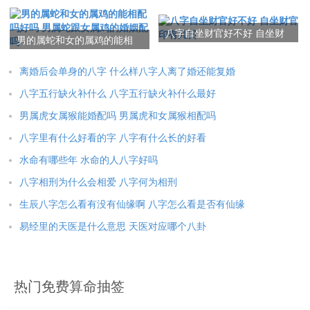
俩八字不合
跳绳的摇绳技巧
1、怕老婆的男人怎样面对婚姻中的挫折与困难？
2、怕老婆的男人怎样处理与妻子之间的冲突？
八字自坐财官好不好 自坐财
男的属蛇和女的属鸡的能相
官印有几日
配吗好吗 男属蛇跟女属鸡的
3、怕老婆的男人应怎样提升自己的情感沟通技能 ？
婚姻配吗
离婚后会单身的八字 什么样八字人离了婚还能复婚
4、怕老婆的男人怎样寻求婚姻中的心灵寄托与情感支持？
八字五行缺火补什么 八字五行缺火补什么最好
男属虎女属猴能婚配吗 男属虎和女属猴相配吗
5、怕老婆的男人怎样保持婚姻稳定，营造与谐的家庭氛围？
八字里有什么好看的字 八字有什么长的好看
本文：
怕老婆的男人八字命理怎么看 怕老婆的男人什么性格
水命有哪些年 水命的人八字好吗
八字相刑为什么会相爱 八字何为相刑
生辰八字怎么看有没有仙缘啊 八字怎么看是否有仙缘
易经里的天医是什么意思 天医对应哪个八卦
热门免费算命抽签