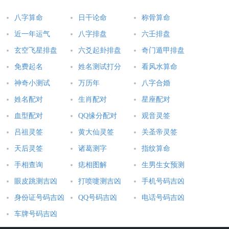
八字算命
日干论命
称骨算命
近一年运气
八字排盘
六壬排盘
玄空飞星排盘
六爻起卦排盘
奇门遁甲排盘
免费起名
姓名测试打分
看风水算命
神奇小测试
万历年
八字合婚
姓名配对
生肖配对
星座配对
血型配对
QQ缘分配对
观音灵签
吕祖灵签
黄大仙灵签
关圣帝灵签
天后灵签
诸葛测字
指纹算命
手相查询
痣相图解
生男生女预测
眼皮跳测吉凶
打喷嚏测吉凶
手机号码吉凶
身份证号码吉凶
QQ号码吉凶
电话号码吉凶
车牌号码吉凶