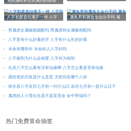
男的属蛇和女的属鸡的能相
官印有几日
配吗好吗 男属蛇跟女属鸡的
婚姻配吗
八字和星盘结果不一样 八字
属兔男和属兔女会分手吗 属
和星盘都不合能在一起吗
兔男和属兔女好吗
男属虎女属猴能婚配吗 男属虎和女属猴相配吗
八字里有什么好看的字 八字有什么长的好看
水命有哪些年 水命的人八字好吗
八字相刑为什么会相爱 八字何为相刑
生辰八字怎么看有没有仙缘啊 八字怎么看是否有仙缘
易经里的天医是什么意思 天医对应哪个八卦
按生辰八字农历七月初一叫什么曰 农历七月初一是什么日子
属虎的人小雪出生是不是富贵命 命中带福吗？
热门免费算命抽签