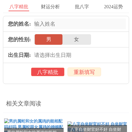
八字精批
财运分析
批八字
2024运势
力。肩膀要放松，不要过度收紧。在同时，呼吸调节也非常重
要。在跳绳过程中，应当保持自然而深呼吸，将气息与节奏与跳
您的姓名:
绳动作相结合。在这样可以提高耐力与稳定性，并减少紧张感。
为练习放松姿势与呼吸调节可以通过练习基础的站姿与呼吸动作
您的性别:
男
女
来实现。可以先在站立的状态下调整身体姿势，尝试不同的呼吸
方式，找到适合自己的姿势与呼吸节奏。
出生日期:
本文介绍了跳八字绳不紧张的技巧与心态调整方法。通过正确的
八字精批
重新填写
手腕动作、把脚跟的用力与脚掌的着地、放松姿势与呼吸调节等
在领域 的训练，可以帮助在跳八字绳时保持轻松与舒适的状态。
跳八字绳不仅是一项有趣的运动，也是一种锻炼身体与放松心情
的方式。希望们通过本文的指导，能够享受跳八字绳带来的乐
相关文章阅读
趣，保持不紧张的状态。
本文：
跳八字绳怎样不紧张 跳八字跳绳的摇绳技巧
八字自坐财官好不好 自坐财