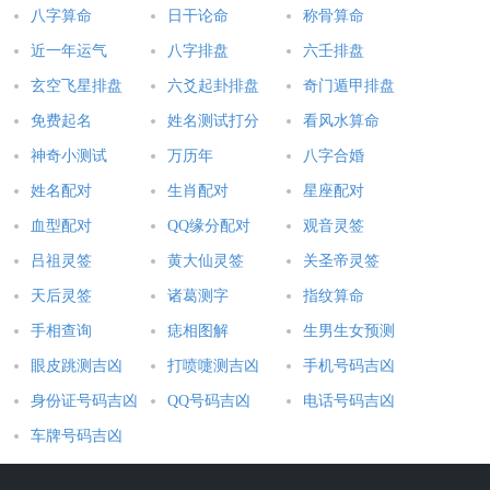
八字算命
日干论命
称骨算命
近一年运气
八字排盘
六壬排盘
玄空飞星排盘
六爻起卦排盘
奇门遁甲排盘
免费起名
姓名测试打分
看风水算命
神奇小测试
万历年
八字合婚
姓名配对
生肖配对
星座配对
血型配对
QQ缘分配对
观音灵签
吕祖灵签
黄大仙灵签
关圣帝灵签
天后灵签
诸葛测字
指纹算命
手相查询
痣相图解
生男生女预测
眼皮跳测吉凶
打喷嚏测吉凶
手机号码吉凶
身份证号码吉凶
QQ号码吉凶
电话号码吉凶
车牌号码吉凶