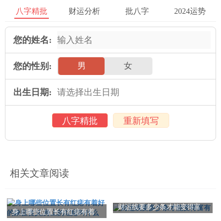
八字精批
财运分析
批八字
2024运势
健康线短而且分叉，表示消化机能正在衰退，容易患肠胃疾病。
有两条健康线的人，表示会有长寿的命运，并能获得各方面的援
您的姓名:
助，这条健康线的出现，显示此人身体健康，精力旺盛。
您的性别:
男
女
健康线和其他线不一样，很健壮，神经机能健全。需要如何预防
等。
出生日期:
健康线的特征。
八字精批
重新填写
健康线的特征
健康线如果太深，对于身体状况来说，则是不利的状况。
健康线穿过生命线，或者和生命线相交，则表示这个人外强中
相关文章阅读
干，容易患脑血管疾病，高血压，糖尿病等。而且个性比较固
执。
财运线要多少条才能变得富
身上哪些位置长有红痣有着
本文：
有
看手相分析命运怎么看