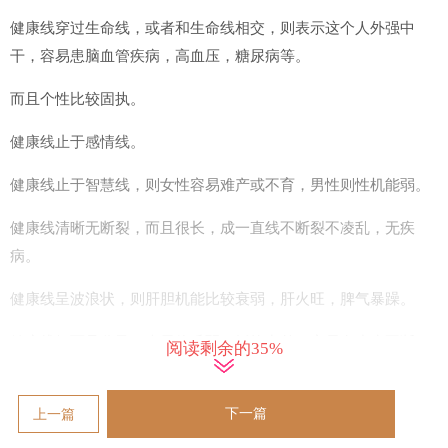
健康线穿过生命线，或者和生命线相交，则表示这个人外强中
干，容易患脑血管疾病，高血压，糖尿病等。
而且个性比较固执。
健康线止于感情线。
健康线止于智慧线，则女性容易难产或不育，男性则性机能弱。
健康线清晰无断裂，而且很长，成一直线不断裂不凌乱，无疾
病。
健康线呈波浪状，则肝胆机能比较衰弱，肝火旺，脾气暴躁。
健康线短而且分叉，表示体质弱，抵抗力差，容易有小病不断。
阅读剩余的35%
健康线不连贯，表示消化机能正在衰退，容易患肠胃疾病。
下一篇
上一篇
健康线上有岛纹，咽喉部位可能有疾病。