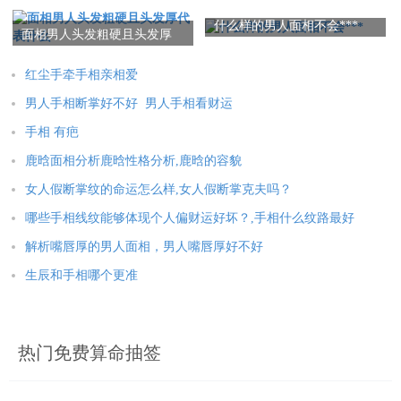
好的象征含义,身上的红痣叫
什么
什么样的男人面相不会***
面相男人头发粗硬且头发厚
代表什么
红尘手牵手相亲相爱
男人手相断掌好不好 男人手相看财运
手相 有疤
鹿晗面相分析鹿晗性格分析,鹿晗的容貌
女人假断掌纹的命运怎么样,女人假断掌克夫吗？
哪些手相线纹能够体现个人偏财运好坏？,手相什么纹路最好
解析嘴唇厚的男人面相，男人嘴唇厚好不好
生辰和手相哪个更准
热门免费算命抽签